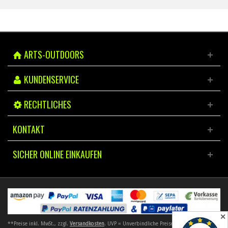
ARTS-OUTDOORS
KUNDENSERVICE
RECHTLICHES
KONTAKT
SICHER ONLINE EINKAUFEN
✕
**Preise inkl. MwSt., zzgl.
Versandkosten
. UVP = Unverbindliche Preisempfehlung. Preise