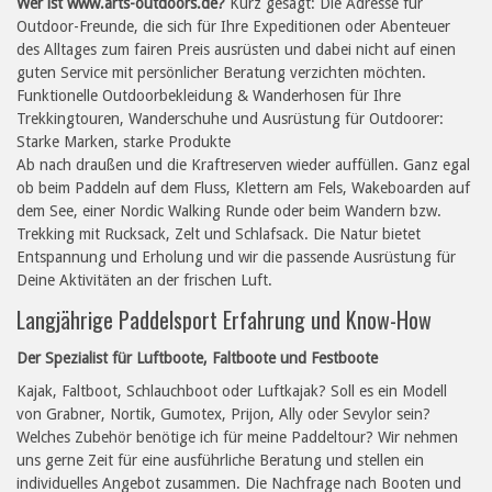
Wer ist www.arts-outdoors.de?
Kurz gesagt: Die Adresse für
Outdoor-Freunde, die sich für Ihre Expeditionen oder Abenteuer
des Alltages zum fairen Preis ausrüsten und dabei nicht auf einen
guten Service mit persönlicher Beratung verzichten möchten.
Funktionelle Outdoorbekleidung & Wanderhosen für Ihre
Trekkingtouren, Wanderschuhe und Ausrüstung für Outdoorer:
Starke Marken, starke Produkte
Ab nach draußen und die Kraftreserven wieder auffüllen. Ganz egal
ob beim Paddeln auf dem Fluss, Klettern am Fels, Wakeboarden auf
dem See, einer Nordic Walking Runde oder beim Wandern bzw.
Trekking mit Rucksack, Zelt und Schlafsack. Die Natur bietet
Entspannung und Erholung und wir die passende Ausrüstung für
Deine Aktivitäten an der frischen Luft.
Langjährige Paddelsport Erfahrung und Know-How
Der Spezialist für Luftboote, Faltboote und Festboote
Kajak, Faltboot, Schlauchboot oder Luftkajak? Soll es ein Modell
von Grabner, Nortik, Gumotex, Prijon, Ally oder Sevylor sein?
Welches Zubehör benötige ich für meine Paddeltour? Wir nehmen
uns gerne Zeit für eine ausführliche Beratung und stellen ein
individuelles Angebot zusammen. Die Nachfrage nach Booten und