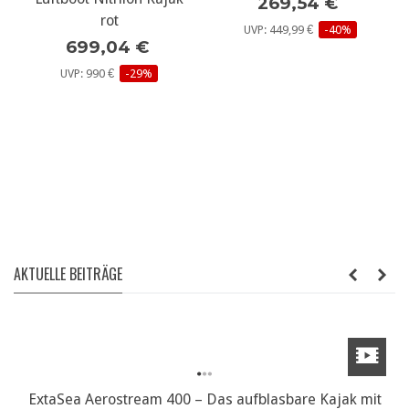
269,54 €
UVP: 449,99 €
-40%
Gumotex Solar II B-
Ware 2 Personen
Luftboot Nitrilon Kajak
rot
699,04 €
UVP: 990 €
-29%
AKTUELLE BEITRÄGE
ExtaSea Aerostream 400 – Das aufblasbare Kajak mit