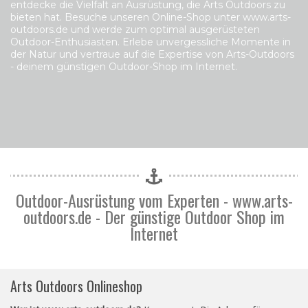
entdecke die Vielfalt an Ausrüstung, die Arts Outdoors zu
bieten hat. Besuche unseren Online-Shop unter
www.arts-
outdoors.de
und werde zum optimal ausgerüsteten
Outdoor-Enthusiasten. Erlebe unvergessliche Momente in
der Natur und vertraue auf die Expertise von Arts-Outdoors
- deinem günstigen Outdoor-Shop im Internet.
Outdoor-Ausrüstung vom Experten - www.arts-
outdoors.de - Der günstige Outdoor Shop im
Internet
Arts Outdoors Onlineshop