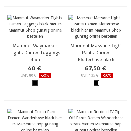
Mammut Waymarker
Mammut Massone Light
Tights Damen Leggings
Pants Damen
black
Kletterhose black
40 €
67,50 €
UVP: 80 €
-50%
UVP: 135 €
-50%