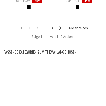
UVP: 190 €
-45%
UVP: 190 €
-45%
1
2
3
4
Alle anzeigen
Zeige 1 - 44 von 142 Artikeln
PASSENDE KATEGORIEN ZUM THEMA: LANGE HOSEN
Schuhe
Meindl | Lowa | Teva | etc...
Wanderschuhe
Bergstiefel