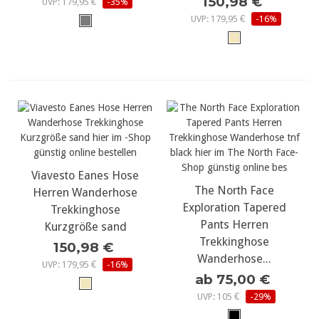
150,98 €
UVP: 179,95 €
-35%
UVP: 179,95 €
-16%
Viavesto Eanes Hose
The North Face
Herren Wanderhose
Exploration Tapered
Trekkinghose
Pants Herren
Kurzgröße sand
Trekkinghose
150,98 €
Wanderhose...
UVP: 179,95 €
-16%
ab 75,00 €
UVP: 105 €
-29%