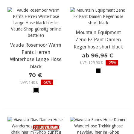
Mountain Equipment
Zeno FZ Pant Damen
Vaude Rosemoor Warm
Regenhose short black
Pants Herren
ab 96,95 €
Winterhose Lange Hose
UVP: 129,90 €
-25%
black
70 €
UVP: 140 €
-50%