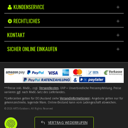
KUNDENSERVICE
RECHTLICHES
KONTAKT
SICHER ONLINE EINKAUFEN
**Preise inkl. MwSt., zzgl.
Versandkosten
. UVP = Unverbindliche Preisempfehlung. Preise
variieren ggf. nach MwSt.-Satz des Lieferlandes.
*Lieferzeiten gelten für DE (Ausland siehe
Versandinformationen
). Angebote gelten nur für
gekennzeichnete, lagernde Ware. Online-Bestand kann vom Ladengeschäft abweichen.
© 2026 ARTS-Outdoors. All Rights Reserved
VERTRAG WIDERRUFEN