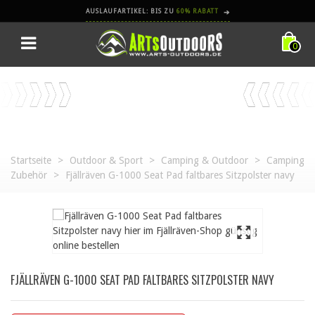
AUSLAUFARTIKEL: BIS ZU
60% RABATT
➔
0
Startseite
>
Outdoor & Sport
>
Camping & Outdoor
>
Camping
Zubehör
>
Fjällräven G-1000 Seat Pad faltbares Sitzpolster navy
FJÄLLRÄVEN G-1000 SEAT PAD FALTBARES SITZPOLSTER NAVY