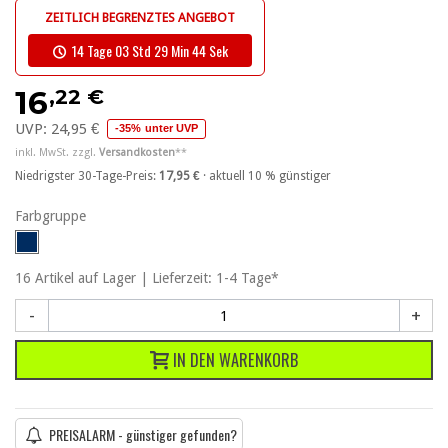
ZEITLICH BEGRENZTES ANGEBOT
14 Tage 03 Std 29 Min 43 Sek
,22 €
16
UVP:
24,95 €
-35% unter UVP
inkl. MwSt. zzgl.
Versandkosten
**
Niedrigster 30-Tage-Preis:
17,95 €
· aktuell 10 % günstiger
Farbgruppe
16
Artikel
auf Lager | Lieferzeit: 1-4 Tage*
-
+
IN DEN WARENKORB
PREISALARM - günstiger gefunden?