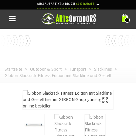
AUSLAUFARTIKEL: BIS ZU
60% RABATT
➔
0
Startseite
>
Outdoor & Sport
>
Funsport
>
Slacklines
>
Gibbon Slackrack Fitness Edition mit Slackline und Gestell