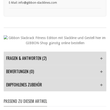
E-Mail:
info
@gibbon
-slacklines.com
• Slacklines dürfen nicht verknotet werden.
• Slackline-Spannsysteme und Ratschen immer korrekt verriegeln
und sichern.
• Nur geeigneten, stoßdämpfenden Untergrund (z. B. Sand, Gras)
unter der Slackline nutzen.
• Von der Nutzung absehen, wenn Personen im Sturz- oder
Absprungbereich stehen.
• Elastiche Slacklines können bei falscher Handhabung zu Stürzen
und Verletzungen führen.
FRAGEN & ANTWORTEN
(2)
BEWERTUNGEN (0)
EMPFOHLENES ZUBEHÖR
PASSEND ZU DIESEM ARTIKEL