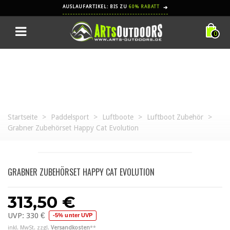
AUSLAUFARTIKEL: BIS ZU
60% RABATT
➔
0
Startseite
>
Paddelsport
>
Luftboote
>
Luftboot Zubehör
>
Grabner Zubehörset Happy Cat Evolution
GRABNER ZUBEHÖRSET HAPPY CAT EVOLUTION
313,50 €
UVP:
330 €
-5% unter UVP
inkl. MwSt. zzgl.
Versandkosten
**