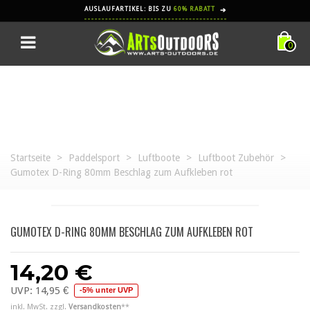
AUSLAUFARTIKEL: BIS ZU
60% RABATT
➔
0
Startseite
>
Paddelsport
>
Luftboote
>
Luftboot Zubehör
>
Gumotex D-Ring 80mm Beschlag zum Aufkleben rot
GUMOTEX D-RING 80MM BESCHLAG ZUM AUFKLEBEN ROT
14,20 €
UVP:
14,95 €
-5% unter UVP
inkl. MwSt. zzgl.
Versandkosten
**