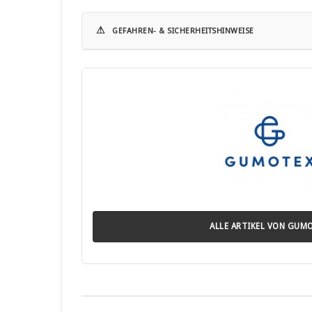
⚠
GEFAHREN- & SICHERHEITSHINWEISE
Hinweise zur Nutzung von Kajaks:
• Verwenden Sie das Kajak nur in geeigneten Gewässern 
• Tragen Sie stets eine geeignete Schwimmweste.
• Überschreiten Sie niemals die vom Hersteller angegeb
• Prüfen Sie das Kajak vor jeder Nutzung auf Schäden, Un
• Nutzen Sie das Kajak nicht bei starkem Wind, Strömu
• Das Produkt ist nicht für Wildwasser geeignet, sofern d
• Achten Sie darauf, das Kajak korrekt aufzupumpen und
• Halten Sie ausreichend Abstand zu Hindernissen, ande
• Kinder dürfen das Kajak nur unter Aufsicht von Erwac
• Lesen Sie vor der Nutzung die vollständige Bedienungsa
ALLE ARTIKEL VON GUM
Hinweise zum Klebstoff (wenn im Lieferumfang enthalten
• Leicht entzündlich.
• Reizt Haut und Augen, kann Schläfrigkeit verursachen 
• Von Kindern fernhalten.
• Von Zündquellen fernhalten, nicht rauchen.
• Schutzkleidung, Handschuhe und Augenschutz tragen.