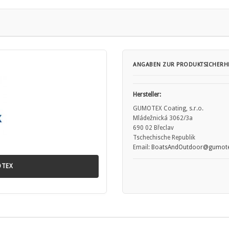
und entsprechend Ihrer Fähigkeiten.
ANGABEN ZUR PRODUKTSICHERHE
ene maximale Traglast.
dichtigkeiten oder Materialverschleiß.
Hersteller:
ngen oder ungeeigneten Wetterbedingungen.
GUMOTEX Coating, s.r.o.
ies nicht ausdrücklich vom Hersteller freigegeben ist.
Mládežnická 3062/3a
 die empfohlenen Druckwerte einzuhalten.
690 02 Břeclav
ren Booten und Uferbereichen.
Tschechische Republik
hsenen verwenden.
Email:
BoatsAndOutdoor@gumote
nleitung des Herstellers.
OTEX
):
und ist schädlich für Wasserorganismen.