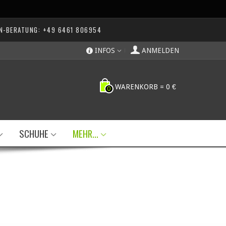
N-BERATUNG: +49 6461 806954
INFOS
ANMELDEN
WARENKORB
=
0 €
0
SCHUHE
MEHR...