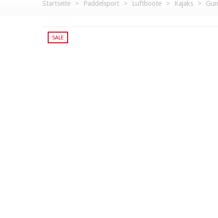
Startseite
>
Paddelsport
>
Luftboote
>
Kajaks
>
Gum
SALE