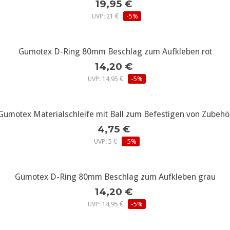
19,95 €
UVP: 21 €
-5%
Gumotex D-Ring 80mm Beschlag zum Aufkleben rot
weitere Infos...
14,20 €
UVP: 14,95 €
-5%
Gumotex Materialschleife mit Ball zum Befestigen von Zubehö
weitere Infos...
4,75 €
UVP: 5 €
-5%
Gumotex D-Ring 80mm Beschlag zum Aufkleben grau
weitere Infos...
14,20 €
UVP: 14,95 €
-5%