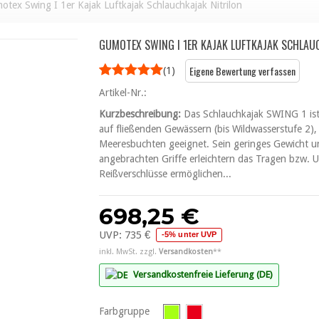
otex Swing I 1er Kajak Luftkajak Schlauchkajak Nitrilon
GUMOTEX SWING I 1ER KAJAK LUFTKAJAK SCHLAU
Eigene Bewertung verfassen
(
1
)
Artikel-Nr.:
Kurzbeschreibung:
Das Schlauchkajak SWING 1 ist
auf fließenden Gewässern (bis Wildwasserstufe 2)
Meeresbuchten geeignet. Sein geringes Gewicht 
angebrachten Griffe erleichtern das Tragen bzw. 
Reißverschlüsse ermöglichen...
698,25 €
UVP:
735 €
-5% unter UVP
inkl. MwSt. zzgl.
Versandkosten
**
Versandkostenfreie Lieferung (DE)
Farbgruppe