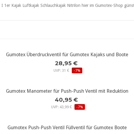
Haut gründlich reinigen.
nsen entfernen.
taktieren.
Gumotex Überdruckventil für Gumotex Kajaks und Boote
weitere Infos...
28,95 €
UVP: 31 €
-7%
Gumotex Manometer für Push-Push Ventil mit Reduktion
weitere Infos...
40,95 €
UVP: 43,99 €
-7%
Gumotex Push-Push Ventil Füllventil für Gumotex Boote
weitere Infos...