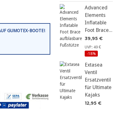
Advanced
Elements
Inflatable
Foot Brace...
 AUF GUMOTEX-BOOTE!
39,95 €
UVP: 49 €
-18%
Extasea
Ventil
Ersatzventil
für Ultimate
Kajaks
12,95 €