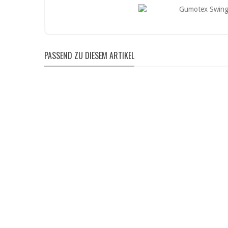
• Bei Hautkontakt kontaminierte Kleidung entfernen und 
• Bei Augenkontakt mit Wasser spülen und ggf. Kontaktli
• Bei Unwohlsein Arzt oder Giftinformationszentrum kon
• Freisetzung in die Umwelt vermeiden.
• Produkt und Reste fachgerecht entsorgen.
PASSEND ZU DIESEM ARTIKEL