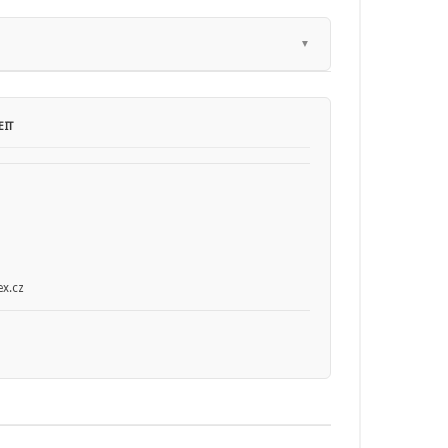
IT
x.cz