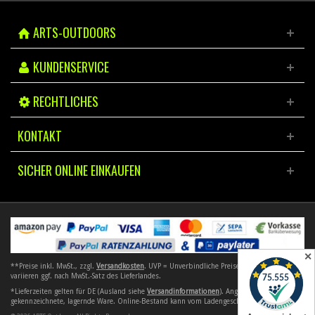
ARTS-OUTDOORS
KUNDENSERVICE
RECHTLICHES
KONTAKT
SICHER ONLINE EINKAUFEN
✕
**Preise inkl. MwSt., zzgl.
Versandkosten
. UVP = Unverbindliche Preisempfehlung. Preise
variieren ggf. nach MwSt.-Satz des Lieferlandes.
*Lieferzeiten gelten für DE (Ausland siehe
Versandinformationen
). Angebote gelten nur für
gekennzeichnete, lagernde Ware. Online-Bestand kann vom Ladengeschäft abweichen.