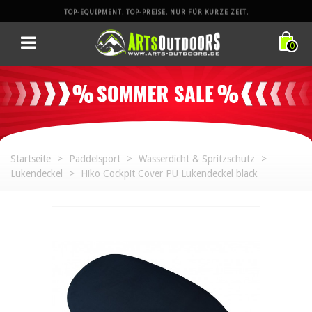
TOP-EQUIPMENT. TOP-PREISE. NUR FÜR KURZE ZEIT.
0
Startseite
>
Paddelsport
>
Wasserdicht & Spritzschutz
>
Lukendeckel
>
Hiko Cockpit Cover PU Lukendeckel black