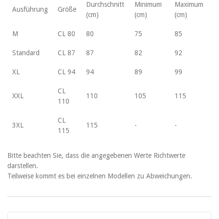
Durchschnitt
Minimum
Maximum
Ausführung
Größe
(cm)
(cm)
(cm)
M
CL 80
80
75
85
Standard
CL 87
87
82
92
XL
CL 94
94
89
99
CL
XXL
110
105
115
110
CL
3XL
115
-
-
115
Bitte beachten Sie, dass die angegebenen Werte Richtwerte
darstellen.
Teilweise kommt es bei einzelnen Modellen zu Abweichungen.