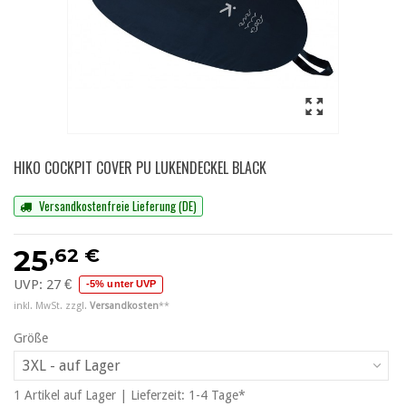
HIKO COCKPIT COVER PU LUKENDECKEL BLACK
Versandkostenfreie Lieferung (DE)
,62 €
25
UVP:
27 €
-5% unter UVP
inkl. MwSt. zzgl.
Versandkosten
**
Größe
3XL - auf Lager
1
Artikel
auf Lager | Lieferzeit: 1-4 Tage*