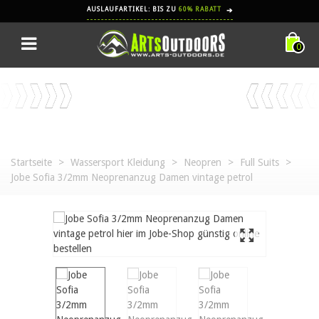
AUSLAUFARTIKEL: BIS ZU
60% RABATT
➔
0
Startseite
>
Wassersport Kleidung
>
Neopren
>
Full Suits
>
Jobe Sofia 3/2mm Neoprenanzug Damen vintage petrol