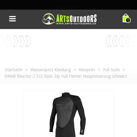
AB NACH DRAUSSEN!
0
Startseite
>
Wassersport Kleidung
>
Neopren
>
Full Suits
>
ONeill Reactor-2 3/2 Back Zip Full Herren Neoprenanzug schwarz