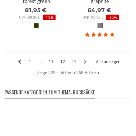
forest green
graphite
81,95 €
64,97 €
UVP: 99,95 €
-18%
UVP: 99,95 €
-35%
1
...
11
12
13
Alle anzeigen
Zeige 529 - 568 von 568 Artikeln
PASSENDE KATEGORIEN ZUM THEMA: RUCKSÄCKE
JACKEN