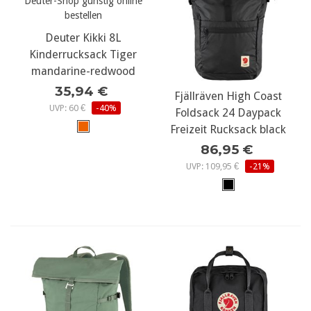
Deuter Kikki 8L
Kinderrucksack Tiger
mandarine-redwood
35,94 €
Fjällräven High Coast
UVP: 60 €
-40%
Foldsack 24 Daypack
Freizeit Rucksack black
86,95 €
UVP: 109,95 €
-21%