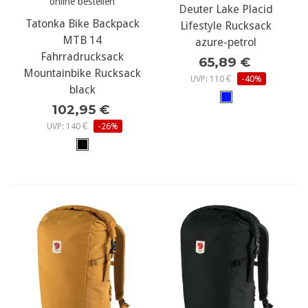
Deuter Lake Placid
Tatonka Bike Backpack
Lifestyle Rucksack
MTB 14
azure-petrol
Fahrradrucksack
65,89 €
Mountainbike Rucksack
UVP: 110 €
-40%
black
102,95 €
UVP: 140 €
-26%