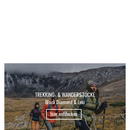
Pinewood | Mammut | The North Face | uvm.
Für Damen
Für Herren
TREKKING- & WANDERSTÖCKE
Black Diamond & Leki
hier entdecken