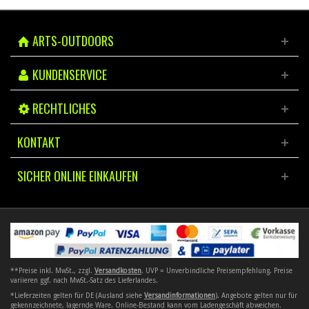
ARTS-OUTDOORS
KUNDENSERVICE
RECHTLICHES
KONTAKT
SICHER ONLINE EINKAUFEN
**Preise inkl. MwSt., zzgl.
Versandkosten
. UVP = Unverbindliche Preisempfehlung. Preise
variieren ggf. nach MwSt.-Satz des Lieferlandes.
*Lieferzeiten gelten für DE (Ausland siehe
Versandinformationen
). Angebote gelten nur für
gekennzeichnete, lagernde Ware. Online-Bestand kann vom Ladengeschäft abweichen.