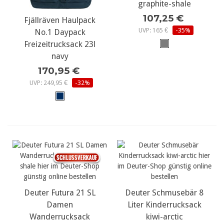
graphite-shale
107,25 €
Fjällräven Haulpack
UVP: 165 €
-35%
No.1 Daypack
Freizeitrucksack 23l
navy
170,95 €
UVP: 249,95 €
-32%
Deuter Futura 21 SL
Deuter Schmusebär 8
Damen
Liter Kinderrucksack
Wanderrucksack
kiwi-arctic