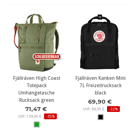
Fjällräven High Coast
Fjällräven Kanken Mini
Totepack
7L Freizeitrucksack
Umhängetasche
black
Rucksack green
69,90 €
71,47 €
UVP: 89,95 €
-22%
UVP: 109,95 €
-35%