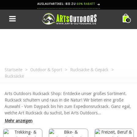
AUSLAUFARTIKEL: BIS ZU
60% RABATT
➔
0
Startseite
>
Outdoor & Sport
>
Rucksäcke & Gepäck
>
Rucksäcke
Arts Outdoors Rucksack Shop: Entdecke unser großes Sortiment.
Rucksack schultern und raus in die Natur! Wir bieten eine große
Auswahl - Vom Daypack bis hin zum Expedionsrucksack. Ganz egal,
welche Art Rucksack du suchst, bei Arts Outdoors...
Mehr anzeigen