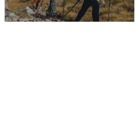
SCHLAFKOMFORT
Thermarest | Deuter | Nordisk | uvm.
hier entdecken