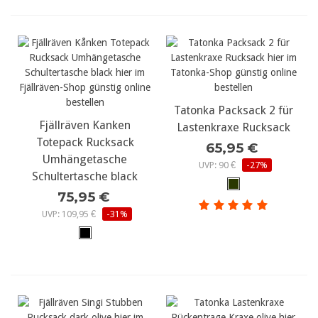
Tatonka Packsack 2 für
Fjällräven Kanken
Lastenkraxe Rucksack
Totepack Rucksack
65,95 €
Umhängetasche
UVP: 90 €
-27%
Schultertasche black
75,95 €
UVP: 109,95 €
-31%