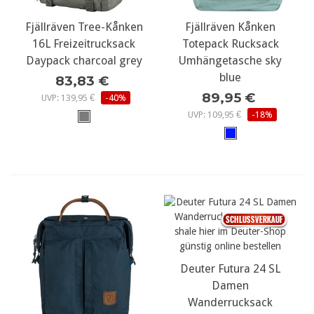
Fjällräven Tree-Kånken
Fjällräven Kånken
16L Freizeitrucksack
Totepack Rucksack
Daypack charcoal grey
Umhängetasche sky
blue
83,83 €
89,95 €
UVP: 139,95 €
-40%
UVP: 109,95 €
-18%
Deuter Futura 24 SL
Damen
Wanderrucksack