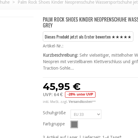
chuhe
>
Palm Rock Shoes Kinder Neoprenschuhe Wassersportschuhe jet
PALM ROCK SHOES KINDER NEOPRENSCHUHE WAS
GREY
Dieses Produkt jetzt als Erster bewerten ★★★★★
Artikel-Nr.:
Kurzbeschreibung:
Sehr vielseitiger, mittelhoher
Neopren mit verstellbarem Klettverschluss und gr
Traction-Sohle...
45,95 €
UVP:
64 €
-28% unter UVP
inkl. MwSt. zzgl.
Versandkosten
**
Schuhgröße
Farbgruppe
3
Artikel
auf Lager | Lieferzeit: 1-4 Tage*