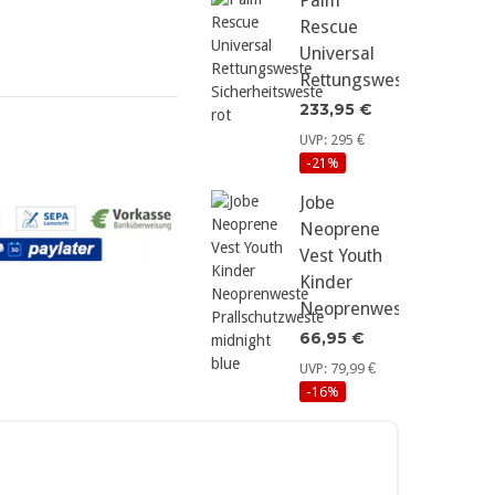
Palm
Rescue
Universal
Rettungsweste...
233,95 €
UVP: 295 €
-21%
Jobe
Neoprene
Vest Youth
Kinder
Neoprenweste...
66,95 €
UVP: 79,99 €
-16%