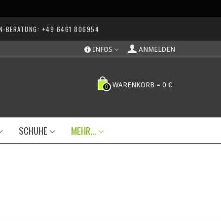
N-BERATUNG: +49 6461 806954
INFOS
ANMELDEN
WARENKORB
=
0 €
0
SCHUHE
MEHR...