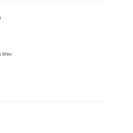
e
 blau