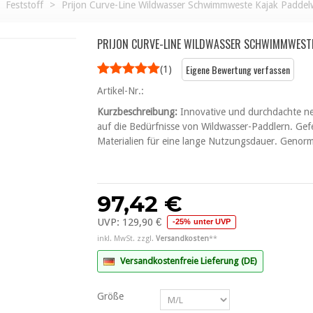
Feststoff
>
Prijon Curve-Line Wildwasser Schwimmweste Kajak Paddel
PRIJON CURVE-LINE WILDWASSER SCHWIMMWESTE
Eigene Bewertung verfassen
(
1
)
Artikel-Nr.:
Kurzbeschreibung:
Innovative und durchdachte n
auf die Bedürfnisse von Wildwasser-Paddlern. Gef
Materialien für eine lange Nutzungsdauer. Genorm
97,42 €
UVP:
129,90 €
-25% unter UVP
inkl. MwSt. zzgl.
Versandkosten
**
Versandkostenfreie Lieferung (DE)
Größe