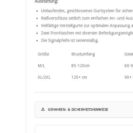
Ausstattung:
Umlaufendes, geschlossenes Gurtsystem für sicher
Reißverschluss seitlich zum einfachen An- und Aus
Vielfältige Verstellgurte zur optimalen Anpassung 
Zwei Fronttaschen mit diversen Befestigungsmöglic
Die Signalpfeife ist serienmäßig.
Größe
Brustumfang
Gewi
M/L
85-120cm
60-9
XL/2XL
120+ cm
90+ 
⚠
GEFAHREN- & SICHERHEITSHINWEISE
Hinweise zur Nutzung:
• Schwimmwesten mit einer Auftriebskraft unter 100 N s