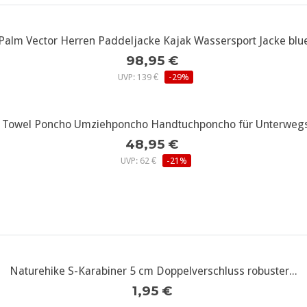
Palm Vector Herren Paddeljacke Kajak Wassersport Jacke blu
weitere Infos...
98,95 €
UVP: 139 €
-29%
 Towel Poncho Umziehponcho Handtuchponcho für Unterwegs
weitere Infos...
48,95 €
UVP: 62 €
-21%
Naturehike S-Karabiner 5 cm Doppelverschluss robuster...
weitere Infos...
1,95 €