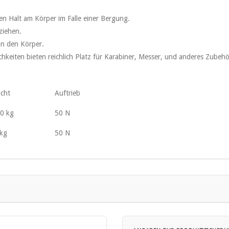
en Halt am Körper im Falle einer Bergung.
ziehen.
an den Körper.
hkeiten bieten reichlich Platz für Karabiner, Messer, und anderes Zubehö
cht
Auftrieb
0 kg
50 N
kg
50 N
ind Schwimmhilfen und keine Rettungswesten.