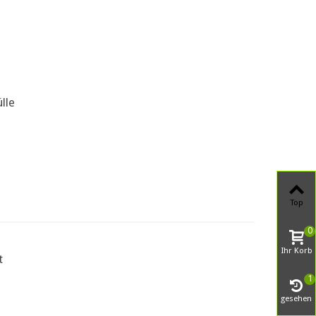
lle
Top
0
Ihr Korb
t
1
gesehen