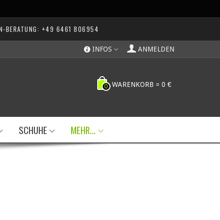
N-BERATUNG: +49 6461 806954
INFOS
ANMELDEN
WARENKORB
=
0 €
0
SCHUHE
MEHR...