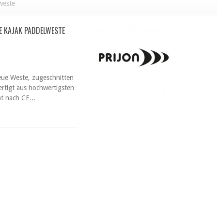
weste
 KAJAK PADDELWESTE
eue Weste, zugeschnitten
ertigt aus hochwertigsten
t nach CE...