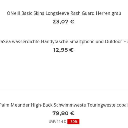
ONeill Basic Skins Longsleeve Rash Guard Herren grau
weitere Infos...
23,07 €
taSea wasserdichte Handytasche Smartphone und Outdoor Hü
weitere Infos...
12,95 €
Palm Meander High-Back Schwimmweste Touringweste cobal
weitere Infos...
79,80 €
UVP: 114 €
-30%