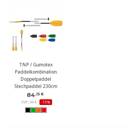
TNP / Gumotex
Paddelkombination
Doppelpaddel
Stechpaddel 230cm
84
,15 €
UVP: 99 €
-15%