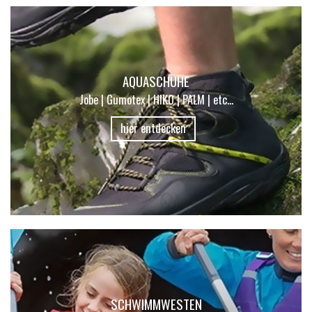
AQUASCHUHE
Jobe | Gumotex | HIKO | PALM | etc...
hier entdecken
SCHWIMMWESTEN