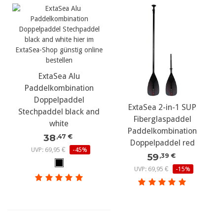
ExtaSea Alu
Paddelkombination
Doppelpaddel
ExtaSea 2-in-1 SUP
Stechpaddel black and
Fiberglaspaddel
white
Paddelkombination
38
,47 €
Doppelpaddel red
UVP: 69,95 €
-45%
59
,39 €
UVP: 69,95 €
-15%