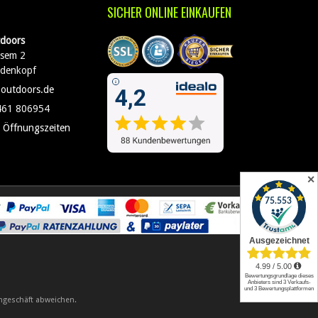
SICHER ONLINE EINKAUFEN
doors
sem 2
edenkopf
-outdoors.de
461 806954
 Öffnungszeiten
✕
ngeschäft abweichen.