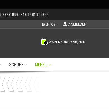
N-BERATUNG: +49 6461 806954
INFOS
ANMELDEN
WARENKORB
=
56,20 €
2
SCHUHE
MEHR...