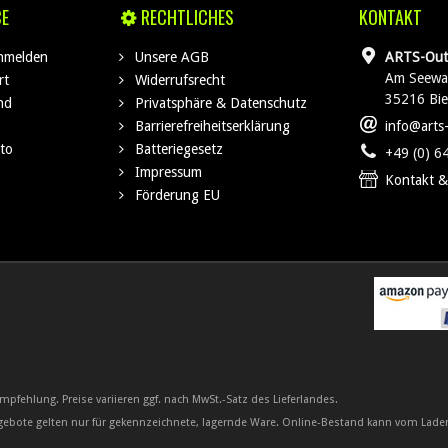
CE
RECHTLICHES
KONTAKT
anmelden
Unsere AGB
ARTS-Out
Am Seewa
rt
Widerrufsrecht
35216 Bi
nd
Privatsphäre & Datenschutz
Barrierefreiheitserklärung
info@arts
to
Batteriegesetz
+49 (0) 6
Impressum
Kontakt &
Förderung EU
mpfehlung. Preise variieren ggf. nach MwSt.-Satz des Lieferlandes.
ngebote gelten nur für gekennzeichnete, lagernde Ware. Online-Bestand kann vom Lade