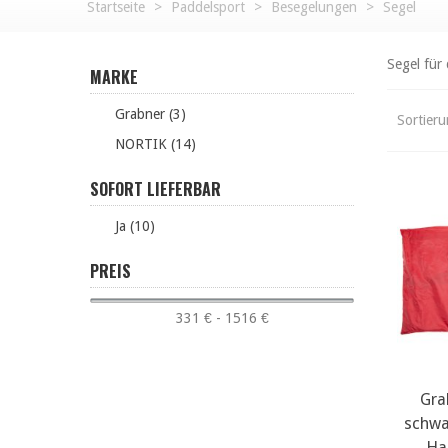
Startseite
>
Paddelsport
>
Besegelungen
>
Segel
Segel für
MARKE
Grabner (3)
Sortier
NORTIK (14)
SOFORT LIEFERBAR
Ja (10)
PREIS
331 € - 1516 €
Gra
m
schwa
Ha