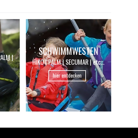
SCHWIMMWESTEN
PALM |
HIKO | PALM | SECUMAR | etc...
hier entdecken