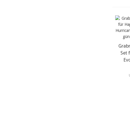
Grab
m
Set 
Evo