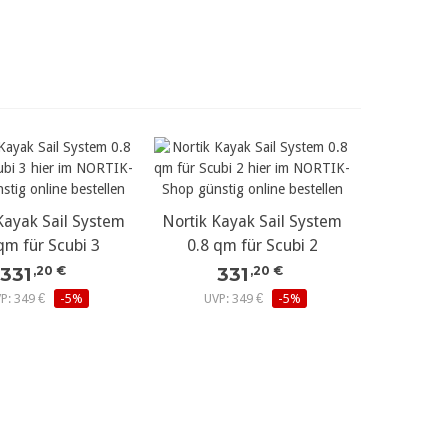
Kayak Sail System
r Details...
Nortik Kayak Sail System
mehr Details...
qm für Scubi 3
0.8 qm für Scubi 2
331
331
,20 €
,20 €
P: 349 €
-5%
UVP: 349 €
-5%