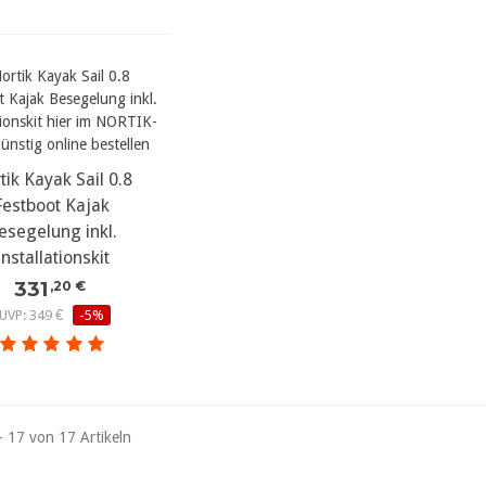
tik Kayak Sail 0.8
ehr Details...
Festboot Kajak
esegelung inkl.
Installationskit
331
,20 €
UVP: 349 €
-5%
- 17 von 17 Artikeln