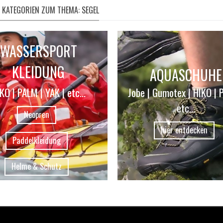
 KATEGORIEN ZUM THEMA: SEGEL
WASSERSPORT
KLEIDUNG
AQUASCHUHE
KO | PALM | YAK | etc...
Jobe | Gumotex | HIKO | 
etc...
Neopren
hier entdecken
Paddelkleidung
Helme & Schutz