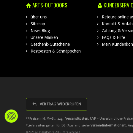
ARTS-OUTDOORS
KUNDENSERVI
über uns
Retoure online 
Sitemap
Kontakt & Anfah
News Blog
Zahlung & Versa
Unsere Marken
FAQs & Hilfe
Geschenk-Gutscheine
Mein Kundenkon
Restposten & Schnäppchen
VERTRAG WIDERRUFEN
**Preise inkl. MwSt., zzgl.
Versandkosten
. UVP = Unverbindliche Preise
*Lieferzeiten gelten für DE (Ausland siehe
Versandinformationen
). A
© 2026 ARTS-Outdoors. All Rights Reserved