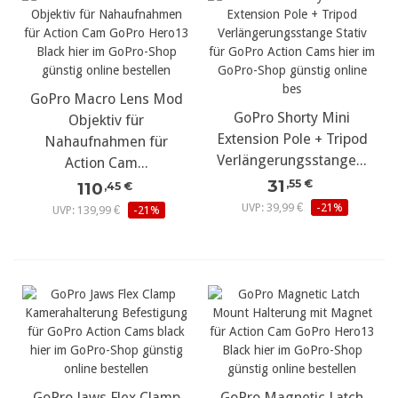
GoPro Macro Lens Mod
GoPro Shorty Mini
Objektiv für
Extension Pole + Tripod
Nahaufnahmen für
Verlängerungsstange...
Action Cam...
31
,55 €
110
,45 €
UVP: 39,99 €
-21%
UVP: 139,99 €
-21%
GoPro Jaws Flex Clamp
GoPro Magnetic Latch