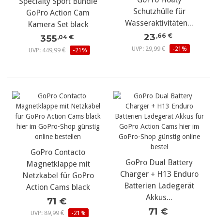
Specialty Sport Bundle
Schutzhülle für
GoPro Action Cam
Wasseraktivitäten...
Kamera Set black
23
,66 €
355
,04 €
UVP: 29,99 €
-21%
UVP: 449,99 €
-21%
GoPro Contacto
GoPro Dual Battery
Magnetklappe mit
Charger + H13 Enduro
Netzkabel für GoPro
Batterien Ladegerät
Action Cams black
Akkus...
71 €
71 €
UVP: 89,99 €
-21%