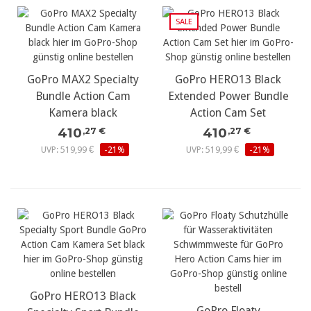
SALE
GoPro MAX2 Specialty
GoPro HERO13 Black
Bundle Action Cam
Extended Power Bundle
Kamera black
Action Cam Set
410
410
,27 €
,27 €
UVP: 519,99 €
-21%
UVP: 519,99 €
-21%
GoPro HERO13 Black
GoPro Floaty