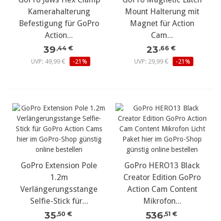
Kamerahalterung
Mount Halterung mit
Befestigung für GoPro
Magnet für Action
Action...
Cam...
39
23
,44 €
,66 €
UVP: 49,99 €
-21%
UVP: 29,99 €
-21%
GoPro Extension Pole
GoPro HERO13 Black
1.2m
Creator Edition GoPro
Verlängerungsstange
Action Cam Content
Selfie-Stick für...
Mikrofon...
35
536
,50 €
,51 €