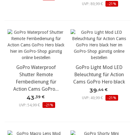
UVP: 89,99 €
-21%
GoPro Waterproof
GoPro Light Mod LED
Shutter Remote
Beleuchtung für Action
Fernbedienung für
Cams GoPro Hero black
Action Cams GoPro...
39
,44 €
43
,39 €
UVP: 49,99 €
-21%
UVP: 54,99 €
-21%