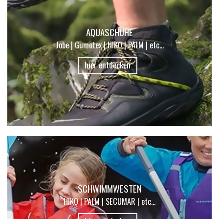
AQUASCHUHE
Jobe | Gumotex | HIKO | PALM | etc...
hier entdecken
SCHWIMMWESTEN
HIKO | PALM | SECUMAR | etc...