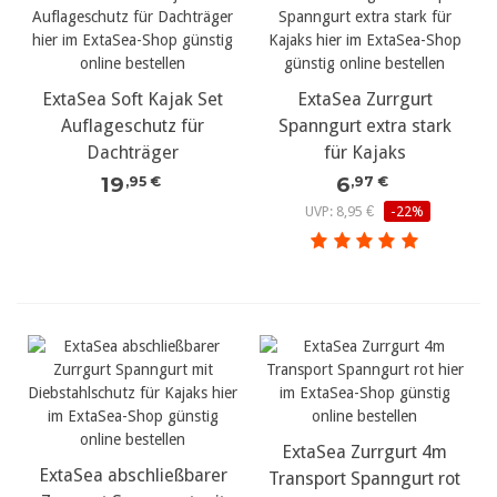
ExtaSea Soft Kajak Set
ExtaSea Zurrgurt
Auflageschutz für
Spanngurt extra stark
Dachträger
für Kajaks
19
6
,95 €
,97 €
UVP: 8,95 €
-22%
ExtaSea Zurrgurt 4m
ExtaSea abschließbarer
Transport Spanngurt rot