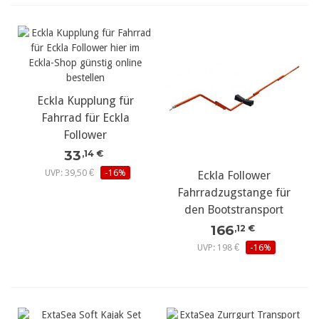
Eckla Kupplung für
Fahrrad für Eckla
Follower
33
,14 €
UVP: 39,50 €
-16%
Eckla Follower
Fahrradzugstange für
den Bootstransport
166
,12 €
UVP: 198 €
-16%