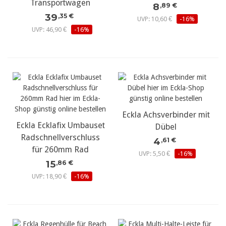
Transportwagen
8
,89 €
39
,35 €
UVP: 10,60 €
-16%
UVP: 46,90 €
-16%
Eckla Achsverbinder mit
Eckla Ecklafix Umbauset
Dübel
Radschnellverschluss
4
,61 €
für 260mm Rad
UVP: 5,50 €
-16%
15
,86 €
UVP: 18,90 €
-16%