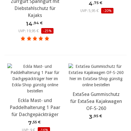
Zurrgurt Spanngurt mit
4
,75 €
Diebstahlschutz für
UVP: 5,95 €
-20%
Kajaks
14
,94 €
UVP: 19,95 €
-25%
ExtaSea Gummischutz
Eckla Mast- und
für ExtaSea Kajakwagen
Paddelhalterung 1 Paar
OF-S-260
für Dachgepäckträger
3
,95 €
7
,55 €
UVP: 9 €
-16%