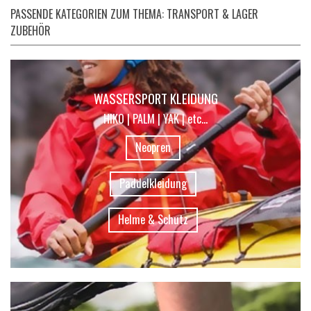
PASSENDE KATEGORIEN ZUM THEMA: TRANSPORT & LAGER
ZUBEHÖR
WASSERSPORT KLEIDUNG
HIKO | PALM | YAK | etc...
Neopren
Paddelkleidung
Helme & Schutz