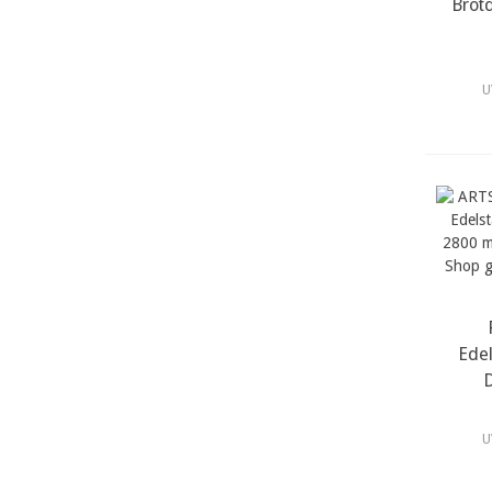
Brotd
U
Edel
D
U