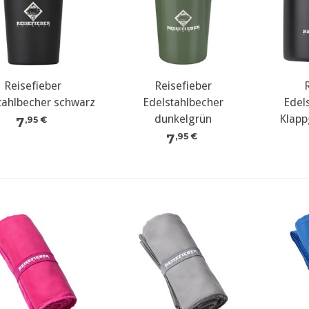
Reisefieber
Reisefieber
tahlbecher schwarz
Edelstahlbecher
Edel
dunkelgrün
Klapp
7
,95 €
7
,95 €