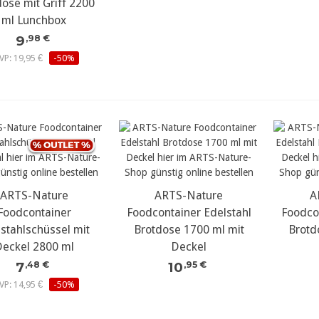
ose mit Griff 2200
ml Lunchbox
9
,98 €
VP: 19,95 €
-50%
ARTS-Nature
ARTS-Nature
A
Foodcontainer
Foodcontainer Edelstahl
Foodco
stahlschüssel mit
Brotdose 1700 ml mit
Brotd
eckel 2800 ml
Deckel
7
10
,48 €
,95 €
VP: 14,95 €
-50%