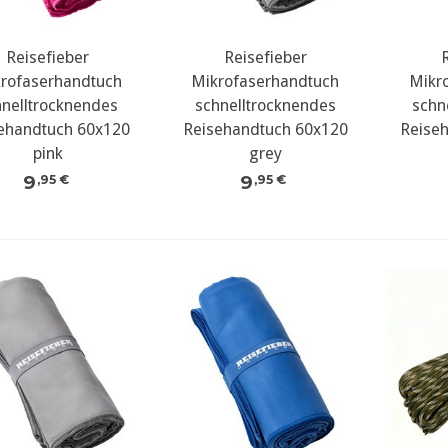
Reisefieber
Reisefieber
rofaserhandtuch
Mikrofaserhandtuch
Mikr
hnelltrocknendes
schnelltrocknendes
schn
ehandtuch 60x120
Reisehandtuch 60x120
Reise
pink
grey
9
9
,95 €
,95 €