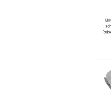
Mik
sc
Reis