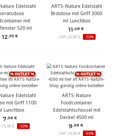
ature Edelstahl
ARTS-Nature Edelstahl
orratsdose
Brotdose mit Griff 3000
dcontainer mit
ml Lunchbox
tfenster 520 ml
11
,48 €
12
,95 €
UVP: 22,95 €
-50%
ature Edelstahl
ARTS-Nature
se mit Griff 1100
Foodcontainer
l Lunchbox
Edelstahlschüssel mit
Deckel 4500 ml
7
,98 €
9
,98 €
: 15,95 €
-50%
UVP: 19,95 €
-50%