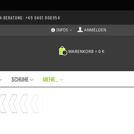
N-BERATUNG: +49 6461 806954
INFOS
ANMELDEN
WARENKORB
=
0 €
0
SCHUHE
MEHR...