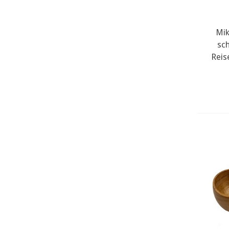
Mik
sc
Reis