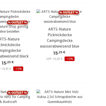
ARTS-Nature
Picknickdecke
RTS-Nature
Campingdecke
cknickdecke
wasserabweisend blue
mpingdecke
15
,25 €
abweisend black
UVP: 16,95 €
-10%
15
,25 €
: 16,95 €
-10%