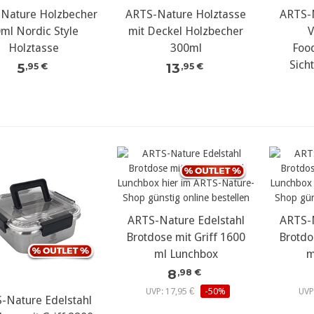
Nature Holzbecher
ARTS-Nature Holztasse
ARTS-N
ml Nordic Style
mit Deckel Holzbecher
V
Holztasse
300ml
Foo
Sich
5
13
,95 €
,95 €
ARTS-Nature Edelstahl
ARTS-N
Brotdose mit Griff 1600
Brotdo
ml Lunchbox
m
8
,98 €
UVP: 17,95 €
-50%
UVP
-Nature Edelstahl