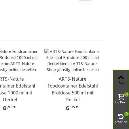
RTS-Nature
ARTS-Nature
Top
ntainer Edelstahl
Foodcontainer Edelstahl
ose 1000 ml mit
Brotdose 500 ml mit
0
Deckel
Deckel
Ihr Korb
8
6
,95 €
,95 €
0
gesehen