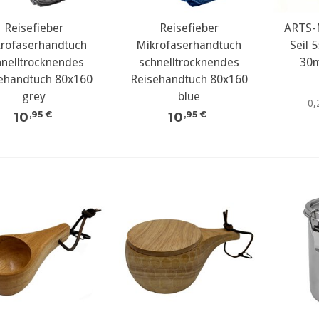
Reisefieber
Reisefieber
ARTS-
rofaserhandtuch
Mikrofaserhandtuch
Seil 
hnelltrocknendes
schnelltrocknendes
30m
ehandtuch 80x160
Reisehandtuch 80x160
grey
blue
0,
10
10
,95 €
,95 €