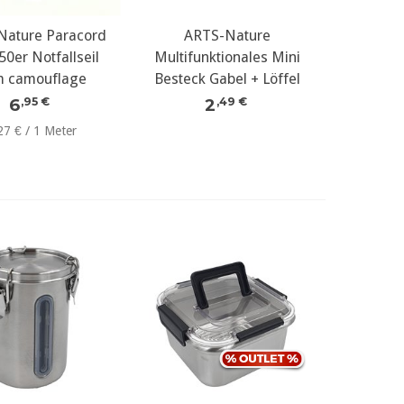
Nature Paracord
ARTS-Nature
550er Notfallseil
Multifunktionales Mini
 camouflage
Besteck Gabel + Löffel
6
2
,95 €
,49 €
27 € / 1 Meter