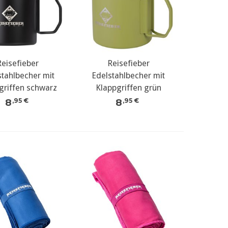
Reisefieber
Reisefieber
stahlbecher mit
Edelstahlbecher mit
griffen schwarz
Klappgriffen grün
8
8
,95 €
,95 €