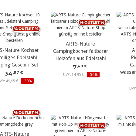
ARTS-Nature
S-Nature Kochset
A
Campingkocher faltbarer
teiliges Edelstahl
Pi
Holzofen aus Edelstahl
ping Geschirr Set
Ca
7
,48 €
wasser
34
,97 €
UVP: 14,95 €
-50%
VP: 49,95 €
-30%
UVP
ARTS-Nature