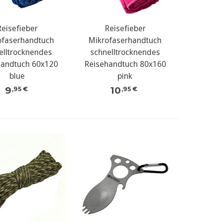
Reisefieber
Reisefieber
ofaserhandtuch
Mikrofaserhandtuch
elltrocknendes
schnelltrocknendes
handtuch 60x120
Reisehandtuch 80x160
blue
pink
9
10
,95 €
,95 €