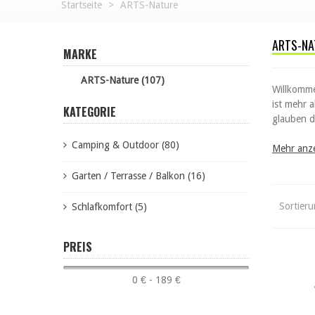
Startseite
>
ARTS-Nature
ARTS-NA
MARKE
ARTS-Nature (107)
Willkomme
ist mehr a
KATEGORIE
glauben da
Camping & Outdoor (80)
Mehr anz
Garten / Terrasse / Balkon (16)
Sortier
Schlafkomfort (5)
PREIS
0 € - 189 €