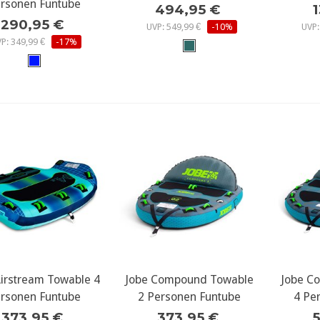
rsonen Funtube
494,95 €
290,95 €
UVP: 549,99 €
-10%
UVP:
P: 349,99 €
-17%
Airstream Towable 4
ehr Details...
Jobe Compound Towable
mehr Details...
Jobe C
meh
rsonen Funtube
2 Personen Funtube
4 Pe
373,95 €
373,95 €