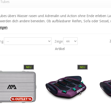
 Tubes
ubes übers Wasser rasen und Adrenalin und Action ohne Ende erleben Lass
werden dich andere beneiden. Ob aufblasbarer Reifen, Sofa oder Sessel, r
eigen
ung
Zeige
Artikel
NEU
NEU