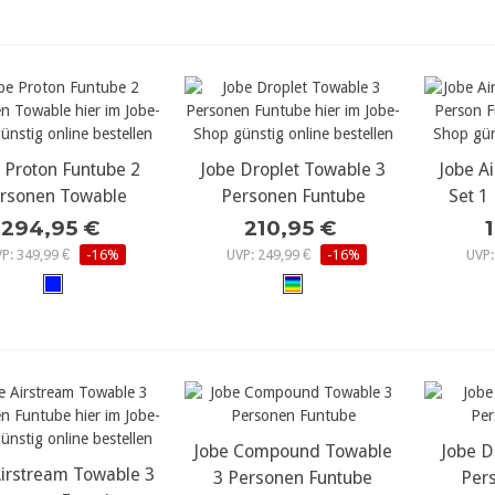
 Proton Funtube 2
ehr Details...
Jobe Droplet Towable 3
mehr Details...
Jobe A
meh
rsonen Towable
Personen Funtube
Set 1
294,95 €
210,95 €
P: 349,99 €
-16%
UVP: 249,99 €
-16%
UVP:
Jobe Compound Towable
mehr Details...
Jobe D
meh
Airstream Towable 3
ehr Details...
3 Personen Funtube
Per