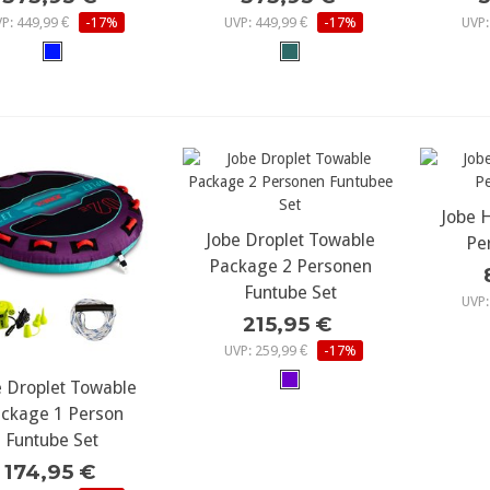
P: 449,99 €
-17%
UVP: 449,99 €
-17%
UVP:
Jobe 
meh
Jobe Droplet Towable
mehr Details...
Pe
Package 2 Personen
Funtube Set
UVP:
215,95 €
UVP: 259,99 €
-17%
e Droplet Towable
ehr Details...
ckage 1 Person
Funtube Set
174,95 €