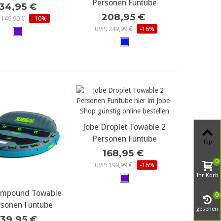
Personen Funtube
134,95 €
208,95 €
 149,99 €
-10%
UVP: 249,99 €
-16%
Jobe Droplet Towable 2
mehr Details...
Personen Funtube
Top
168,95 €
0
UVP: 199,99 €
-16%
Ihr Korb
ompound Towable
r Details...
0
rsonen Funtube
gesehen
539,95 €