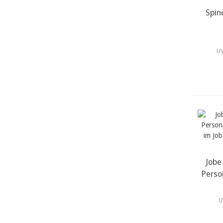
Spin
m
UV
Jobe
m
Perso
U