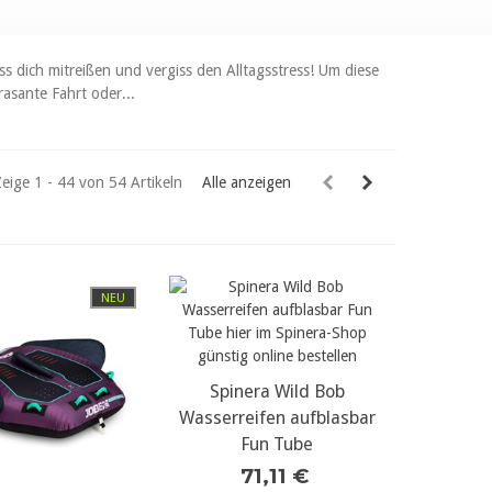
 dich mitreißen und vergiss den Alltagsstress! Um diese
asante Fahrt oder...
Zeige 1 - 44 von 54 Artikeln
Alle anzeigen
NEU
Spinera Wild Bob
mehr Details...
Wasserreifen aufblasbar
Fun Tube
71,11 €