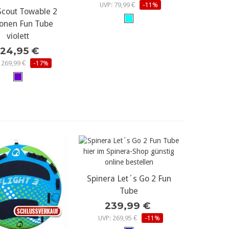
UVP: 79,99 €
-11%
Scout Towable 2
r Details...
onen Fun Tube
violett
24,95 €
 269,99 €
-17%
Spinera Let´s Go 2 Fun
mehr Details...
Tube
239,99 €
UVP: 269,95 €
-11%