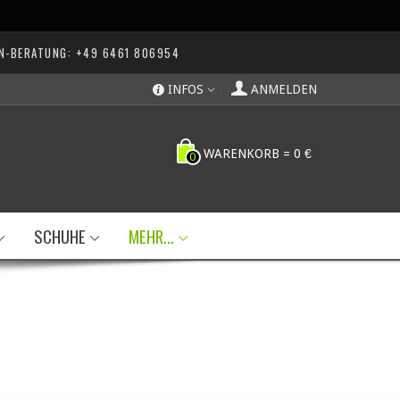
N-BERATUNG: +49 6461 806954
INFOS
ANMELDEN
WARENKORB
=
0 €
0
SCHUHE
MEHR...