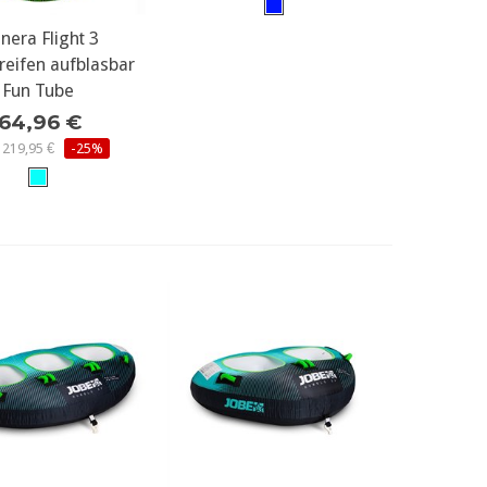
r Details...
nera Flight 3
eifen aufblasbar
Fun Tube
164,96 €
 219,95 €
-25%