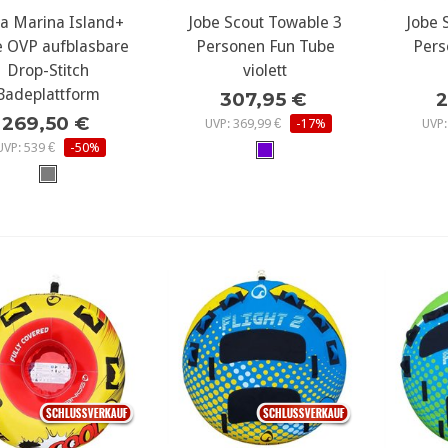
a Marina Island+
ehr Details...
Jobe Scout Towable 3
mehr Details...
Jobe 
meh
 OVP aufblasbare
Personen Fun Tube
Pers
Drop-Stitch
violett
Badeplattform
307,95 €
2
269,50 €
UVP: 369,99 €
-17%
UVP:
UVP: 539 €
-50%