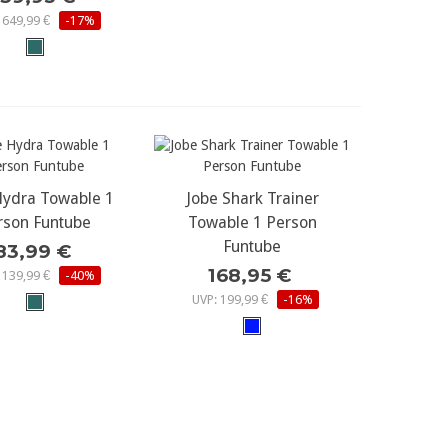
 649,99 €
-17%
Hydra Towable 1
r Details...
Jobe Shark Trainer
mehr Details...
rson Funtube
Towable 1 Person
Funtube
83,99 €
168,95 €
 139,99 €
-40%
UVP: 199,99 €
-16%