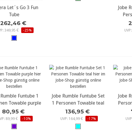
era Let´s Go 3 Fun
ehr Details...
Jobe R
meh
Tube
Per
262,46 €
2
P: 349,95 €
-25%
UVP:
 Rumble Funtube 1
ehr Details...
Jobe Rumble Funtube Set
mehr Details...
Jobe R
meh
nen Towable purple
1 Personen Towable teal
Person
80,95 €
136,95 €
VP: 89,99 €
-10%
UVP: 164,99 €
-17%
UVP