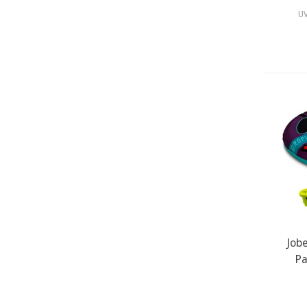
UV
Job
m
Pa