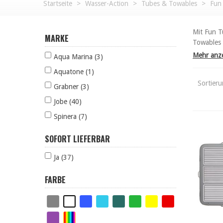
Startseite
>
Wasser-Action
>
Tubes & Towables
>
Fun
Mit Fun T
MARKE
Towables 
Mehr anz
Aqua Marina (3)
Aquatone (1)
Sortier
Grabner (3)
Jobe (40)
Spinera (7)
SOFORT LIEFERBAR
Ja (37)
FARBE