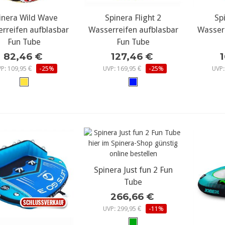
inera Wild Wave
ehr Details...
mehr Details...
Spinera Flight 2
meh
Spi
rreifen aufblasbar
Wasserreifen aufblasbar
Wasserr
Fun Tube
Fun Tube
82,46 €
127,46 €
P: 109,95 €
-25%
UVP: 169,95 €
-25%
UVP:
Spinera Just fun 2 Fun
mehr Details...
Tube
266,66 €
UVP: 299,95 €
-11%