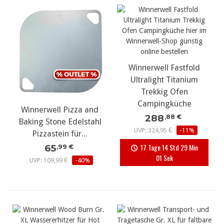
Winnerwell Fastfold
Ultralight Titanium
Trekkig Ofen
Campingküche
Winnerwell Pizza and
288
,88 €
Baking Stone Edelstahl
UVP: 324,95 €
-11%
Pizzastein für...
17 Tage 14 Std 29 Min
65
,99 €
00 Sek
UVP: 109,99 €
-40%