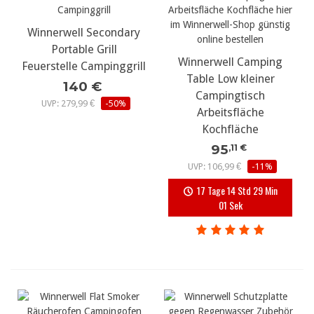
Winnerwell Secondary
Portable Grill
Winnerwell Camping
Feuerstelle Campinggrill
Table Low kleiner
140 €
Campingtisch
UVP: 279,99 €
-50%
Arbeitsfläche
Kochfläche
95
,11 €
UVP: 106,99 €
-11%
17 Tage 14 Std 29 Min
00 Sek