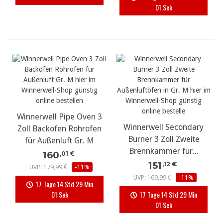
00 Sek
Winnerwell Pipe Oven 3
Winnerwell Secondary
Zoll Backofen Rohrofen
Burner 3 Zoll Zweite
für Außenluft Gr. M
Brennkammer für...
160
,01 €
151
,12 €
UVP: 179,99 €
-11%
UVP: 169,99 €
-11%
17 Tage 14 Std 29 Min
00 Sek
17 Tage 14 Std 29 Min
00 Sek