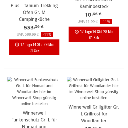
Plus Titanium Trekking
Kaminbesteck
Ofen Gr. M
10
,66 €
Campingküche
UVP: 11,99 €
-11%
533
,39 €
17 Tage 14 Std 29 Min
UVP: 599,99 €
-11%
01 Sek
17 Tage 14 Std 29 Min
01 Sek
Winnerwell Grillgitter Gr.
Winnerwell
L Grillrost für
Funkenschutz Gr. L für
Woodlander
Nomad und