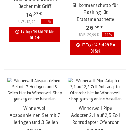
Silikonmanschette für
Becher mit Griff
Flashing Kit
14
,22 €
Ersatzmanschette
UVP: 15,99 €
-11%
26
,66 €
17 Tage 14 Std 29 Min
UVP: 29,99 €
-11%
00 Sek
17 Tage 14 Std 29 Min
00 Sek
Winnerwell
Winnerwell Pipe
Abspannleinen Set mit 7
Adapter 2,1 auf 2,5 Zoll
Heringen und 3 Seilen
Rohradapter Ofenrohr
,55 €
,89 €