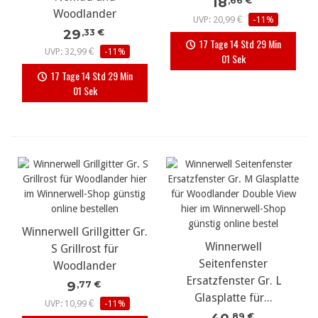
18
,66 €
Woodlander
UVP: 20,99 €
-11%
29
,33 €
17 Tage 14 Std 29 Min
UVP: 32,99 €
-11%
01 Sek
17 Tage 14 Std 29 Min
01 Sek
Winnerwell Grillgitter Gr.
Winnerwell
S Grillrost für
Seitenfenster
Woodlander
Ersatzfenster Gr. L
9
,77 €
Glasplatte für...
UVP: 10,99 €
-11%
,89 €