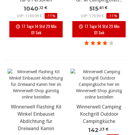
1040
515
,12 €
,61 €
UVP: 1169,99 €
-11%
UVP: 579,99 €
-11%
17 Tage 14 Std 29 Min
17 Tage 14 Std 29 Min
00 Sek
00 Sek
Winnerwell Flashing Kit
Winnerwell Camping
Winkel Einbauset
Kochgrill Outdoor
Abdichtung für
Campingküche
Dreiwand Kamin
142
,23 €