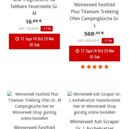
Winnerwell Fastfold
faltbare Feuerstelle Gr.
Plus Titanium Trekking
M
Ofen Campingküche Gr.
16
,88 €
L
UVP: 18,99 €
-11%
568
,95 €
17 Tage 14 Std 29 Min
UVP: 639,99 €
-11%
01 Sek
17 Tage 14 Std 29 Min
01 Sek
Winnerwell Ash Scraper
Winnerwell Fastfold
Gr. L Aschekratzer