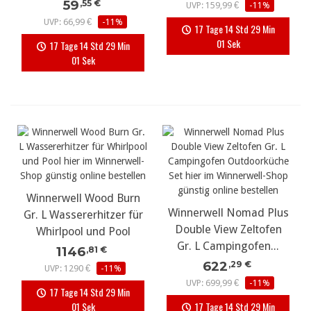
59
,55 €
UVP: 159,99 €
-11%
UVP: 66,99 €
-11%
17 Tage 14 Std 29 Min
00 Sek
17 Tage 14 Std 29 Min
00 Sek
Winnerwell Wood Burn
Winnerwell Nomad Plus
Gr. L Wassererhitzer für
Double View Zeltofen
Whirlpool und Pool
Gr. L Campingofen...
1146
,81 €
622
,29 €
UVP: 1290 €
-11%
UVP: 699,99 €
-11%
17 Tage 14 Std 29 Min
00 Sek
17 Tage 14 Std 29 Min