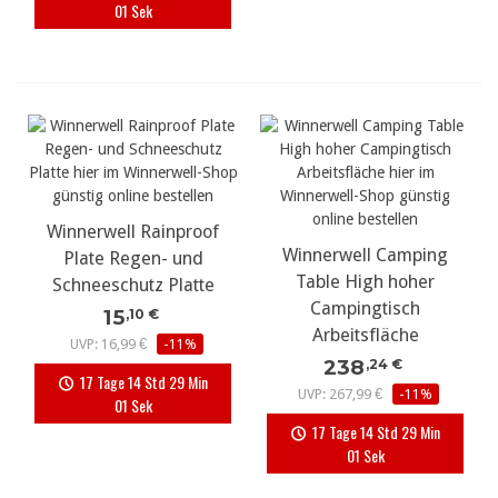
00 Sek
Winnerwell Rainproof
Winnerwell Camping
Plate Regen- und
Table High hoher
Schneeschutz Platte
Campingtisch
15
,10 €
Arbeitsfläche
UVP: 16,99 €
-11%
238
,24 €
17 Tage 14 Std 29 Min
UVP: 267,99 €
-11%
00 Sek
17 Tage 14 Std 29 Min
00 Sek