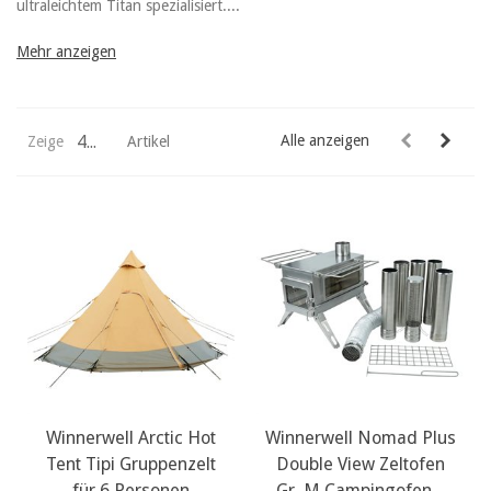
ultraleichtem Titan spezialisiert....
Mehr anzeigen
44
Alle anzeigen
Zeige
Artikel
Winnerwell Arctic Hot
Winnerwell Nomad Plus
Tent Tipi Gruppenzelt
Double View Zeltofen
für 6 Personen
Gr. M Campingofen...