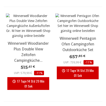
Winnerwell Pentagon
Winnerwell Woodlander
Ofen Campingofen
Plus Double View
Outdoorküche Set
Zeltofen
657
,85 €
Campingküche...
UVP: 739,99 €
-11%
515
,61 €
17 Tage 14 Std 29 Min
UVP: 579,99 €
-11%
00 Sek
17 Tage 14 Std 29 Min
00 Sek