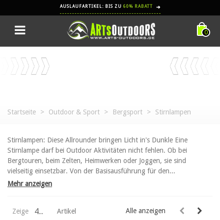
AUSLAUFARTIKEL: BIS ZU
60% RABATT
➔
0
Startseite
>
Outdoor & Sport
>
Bergsport
>
Stirnlampen
Stirnlampen: Diese Allrounder bringen Licht in's Dunkle Eine
Stirnlampe darf bei Outdoor Aktivitäten nicht fehlen. Ob bei
Bergtouren, beim Zelten, Heimwerken oder Joggen, sie sind
vielseitig einsetzbar. Von der Basisausführung für den...
Mehr anzeigen
44
Alle anzeigen
Zeige
Artikel