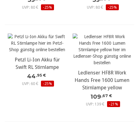
UVP: 80 €
-25%
UVP: 80 €
-25%
Petzl Li-Ion Akku für
Swift RL Stirnlampe
Ledlenser HF8R Work
44
,95 €
Hands Free 1600 Lumen
UVP: 60 €
-25%
Stirnlampe yellow
109
,67 €
UVP: 139 €
-21%