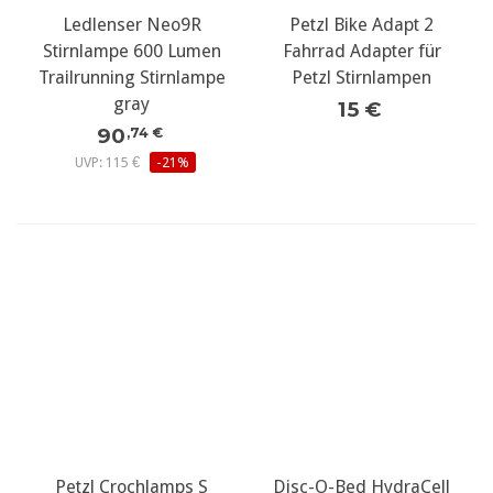
Ledlenser Neo9R
Petzl Bike Adapt 2
Stirnlampe 600 Lumen
Fahrrad Adapter für
Trailrunning Stirnlampe
Petzl Stirnlampen
gray
15 €
90
,74 €
UVP: 115 €
-21%
Petzl Crochlamps S
Disc-O-Bed HydraCell