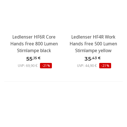
Ledlenser HF6R Core
Ledlenser HF4R Work
Hands Free 800 Lumen
Hands Free 500 Lumen
Stirnlampe black
Stirnlampe yellow
55
35
,15 €
,43 €
UVP: 69,90 €
-21%
UVP: 44,90 €
-21%