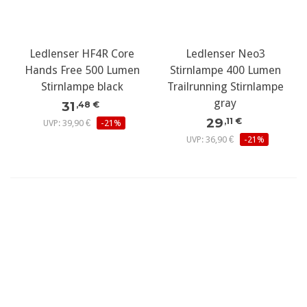
Ledlenser HF4R Core
Ledlenser Neo3
Hands Free 500 Lumen
Stirnlampe 400 Lumen
Stirnlampe black
Trailrunning Stirnlampe
gray
31
,48 €
29
,11 €
UVP: 39,90 €
-21%
UVP: 36,90 €
-21%