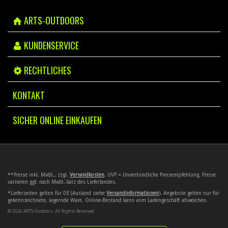
ARTS-OUTDOORS
KUNDENSERVICE
RECHTLICHES
KONTAKT
SICHER ONLINE EINKAUFEN
**Preise inkl. MwSt., zzgl.
Versandkosten
. UVP = Unverbindliche Preisempfehlung. Preise
variieren ggf. nach MwSt.-Satz des Lieferlandes.
*Lieferzeiten gelten für DE (Ausland siehe
Versandinformationen
). Angebote gelten nur für
gekennzeichnete, lagernde Ware. Online-Bestand kann vom Ladengeschäft abweichen.
© 2026 ARTS-Outdoors. All Rights Reserved