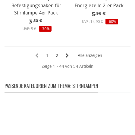
Befestigungshaken für
Energiezelle 2-er Pack
Stirnlampe 4er Pack
5
,96 €
3
,50 €
UVP: 14,90 €
-60%
UVP: 5 €
-30%
1
2
Alle anzeigen
Zeige 1 - 44 von 54 Artikeln
PASSENDE KATEGORIEN ZUM THEMA: STIRNLAMPEN
PULLOVER & SHIRTS