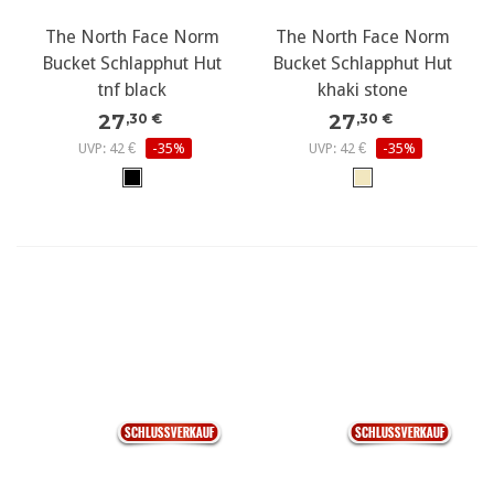
27
,30 €
UVP: 42 €
-35%
The North Face Norm
Bucket Schlapphut Hut
khaki stone
27
,30 €
UVP: 42 €
-35%