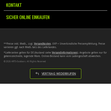
KONTAKT
SICHER ONLINE EINKAUFEN
**Preise inkl. MwSt., zzgl.
Versandkosten
. UVP = Unverbindliche Preisempfehlung. Preise
variieren ggf. nach MwSt.-Satz des Lieferlandes.
*Lieferzeiten gelten für DE (Ausland siehe
Versandinformationen
). Angebote gelten nur für
gekennzeichnete, lagernde Ware. Online-Bestand kann vom Ladengeschäft abweichen.
© 2026 ARTS-Outdoors. All Rights Reserved
VERTRAG WIDERRUFEN