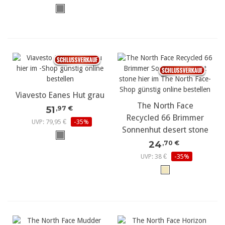
Viavesto Eanes Hut grau
The North Face
51
,97 €
Recycled 66 Brimmer
UVP: 79,95 €
-35%
Sonnenhut desert stone
24
,70 €
UVP: 38 €
-35%