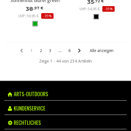
Sonnenhut laurel green
35
,72 €
38
,97 €
UVP: 54,95 €
-35%
UVP: 59,95 €
-35%
1
2
3
...
6
Alle anzeigen
Zeige 1 - 44 von 234 Artikeln
ARTS-OUTDOORS
KUNDENSERVICE
RECHTLICHES