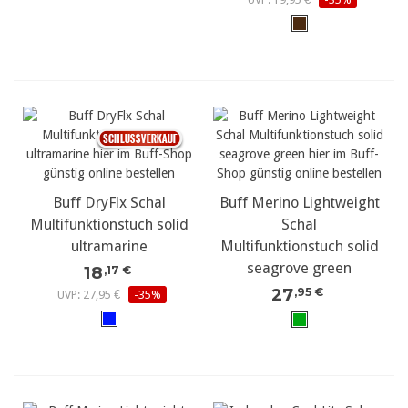
Buff DryFlx Schal
Buff Merino Lightweight
Multifunktionstuch solid
Schal
ultramarine
Multifunktionstuch solid
seagrove green
18
,17 €
27
,95 €
UVP: 27,95 €
-35%