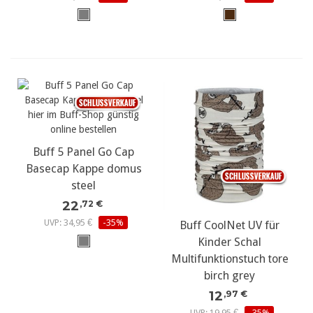
Buff 5 Panel Go Cap
Basecap Kappe domus
steel
22
,72 €
UVP: 34,95 €
-35%
Buff CoolNet UV für
Kinder Schal
Multifunktionstuch tore
birch grey
12
,97 €
UVP: 19,95 €
-35%