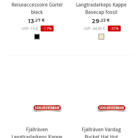
Reiseaccessoire Gürtel
Langtradarkeps Kappe
black
Basecap fossil
13
29
,27 €
,22 €
UVP: 16 €
-17%
UVP: 44,95 €
-35%
Fjällräven
Fjällräven Vardag
Langtradarkeps Kappe
Bucket Hat Hut