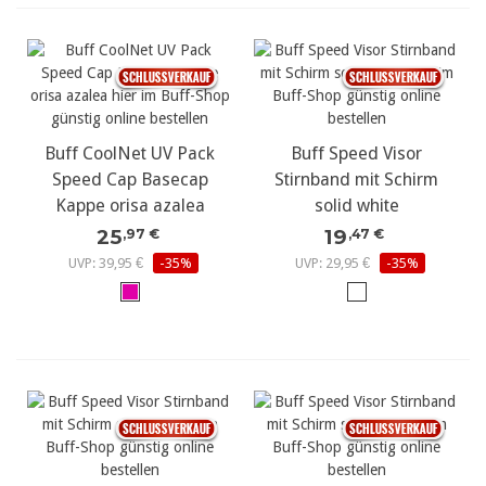
Buff CoolNet UV Pack
Buff Speed Visor
Speed Cap Basecap
Stirnband mit Schirm
Kappe orisa azalea
solid white
25
19
,97 €
,47 €
UVP: 39,95 €
-35%
UVP: 29,95 €
-35%