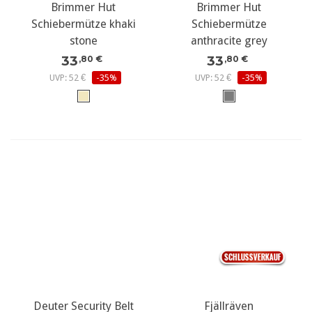
Brimmer Hut
Brimmer Hut
Schiebermütze khaki
Schiebermütze
stone
anthracite grey
33
33
,80 €
,80 €
UVP: 52 €
-35%
UVP: 52 €
-35%
Deuter Security Belt
Fjällräven