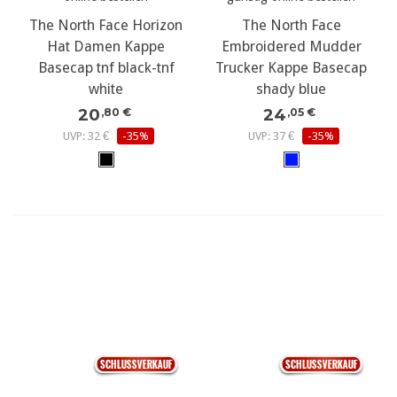
The North Face Horizon
The North Face
Hat Damen Kappe
Embroidered Mudder
Basecap tnf black-tnf
Trucker Kappe Basecap
white
shady blue
20
24
,80 €
,05 €
UVP: 32 €
-35%
UVP: 37 €
-35%
The North Face Norm
Bucket Schlapphut Hut
tnf black