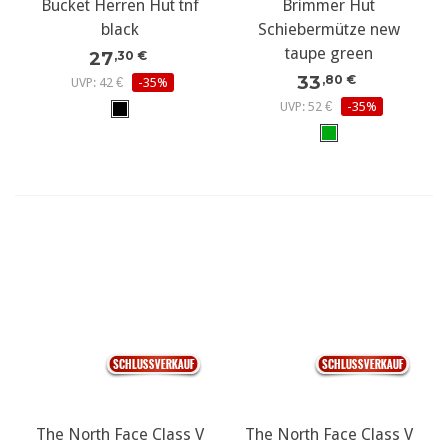
Bucket Herren Hut tnf
Brimmer Hut
black
Schiebermütze new
taupe green
27
,30 €
33
,80 €
UVP: 42 €
-35%
UVP: 52 €
-35%
The North Face Class V
The North Face Class V