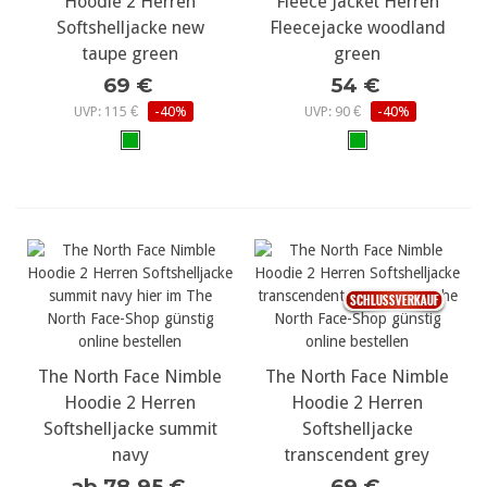
Hoodie 2 Herren
Fleece Jacket Herren
Softshelljacke new
Fleecejacke woodland
taupe green
green
69 €
54 €
UVP: 115 €
-40%
UVP: 90 €
-40%
The North Face Nimble
The North Face Nimble
Hoodie 2 Herren
Hoodie 2 Herren
Softshelljacke summit
Softshelljacke
navy
transcendent grey
ab 78,95 €
69 €