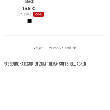
black
145 €
UVP: 290 €
-50%
Zeige 1 - 25 von 25 Artikeln
PASSENDE KATEGORIEN ZUM THEMA: SOFTSHELLJACKEN
TASCHEN
Fjällräven | Deuter | etc...