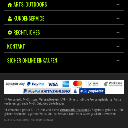
ARTS-OUTDOORS
KUNDENSERVICE
RECHTLICHES
KONTAKT
SICHER ONLINE EINKAUFEN
**Preise inkl. MwSt., zzgl.
Versandkosten
. UVP = Unverbindliche Preisempfehlung. Preise
variieren ggf. nach MwSt.-Satz des Lieferlandes.
*Lieferzeiten gelten für DE (Ausland siehe
Versandinformationen
). Angebote gelten nur für
gekennzeichnete, lagernde Ware. Online-Bestand kann vom Ladengeschäft abweichen.
© 2026 ARTS-Outdoors. All Rights Reserved