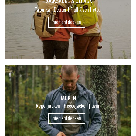
RUCKSÄCKE & GEPÄCK
Tatonka | Deuter | Fjällräven | etc...
hier entdecken
JACKEN
Regenjacken | Fleecejacken | uvm.
hier entdecken