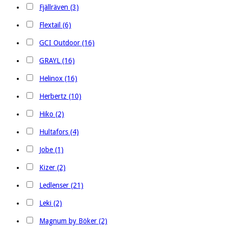
Fjällräven (3)
Flextail (6)
GCI Outdoor (16)
GRAYL (16)
Helinox (16)
Herbertz (10)
Hiko (2)
Hultafors (4)
Jobe (1)
Kizer (2)
Ledlenser (21)
Leki (2)
Magnum by Böker (2)