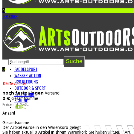
0
IHR KORB
Suche
PADDELSPORT
0
WARENKORB
0
ARTIKEL
=
0 €
WASSER-ACTION
H2O KLEIDUNG
Keine Artikel
OUTDOOR & SPORT
noch festzulegen
Versand
BEKLEIDUNG
0 €
Gesamtsumme
SCHUHE
Preise inkl. MwSt.
MEHR...
Anzahl
Gesamtsumme
Der Artikel wurde in den Warenkorb gelegt
Sie haben aktuell
0
Artikel in Ihrem Warenkorb
Sie haben aktuell
0
Artik