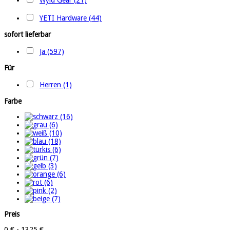
Wyld Gear (21)
YETI Hardware (44)
sofort lieferbar
Ja (597)
Für
Herren (1)
Farbe
Preis
0 € - 1325 €