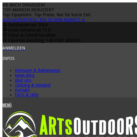
AB NACH DRAUSSEN!
TOP-MARKEN REDUZIERT
Top-Equipment. Top-Preise. Nur für kurze Zeit.
AUSLAUFARTIKEL: BIS ZU
60% RABATT
➔
Fachhandel seit 2004
Gratis Versand ab 75 €
Sicher & Schnell bezahlen
Experten-Beratung: +49 6461 806954
ANMELDEN
INFOS
Retouren & Reklamation
News Blog
über uns
Zahlung & Versand
Kontakt
FAQs & Hilfe
MENÜ