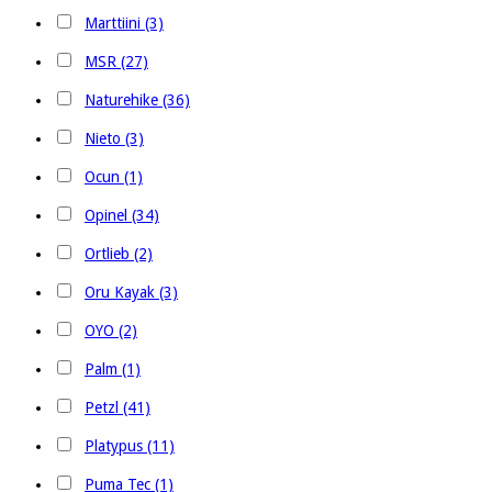
Marttiini (3)
MSR (27)
Naturehike (36)
Nieto (3)
Ocun (1)
Opinel (34)
Ortlieb (2)
Oru Kayak (3)
OYO (2)
Palm (1)
Petzl (41)
Platypus (11)
Puma Tec (1)