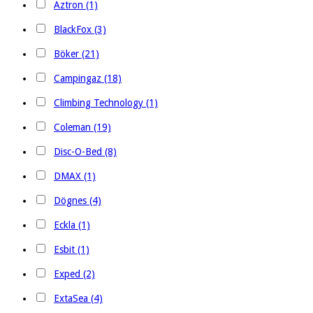
Aztron (1)
BlackFox (3)
Böker (21)
Campingaz (18)
Climbing Technology (1)
Coleman (19)
Disc-O-Bed (8)
DMAX (1)
Dögnes (4)
Eckla (1)
Esbit (1)
Exped (2)
ExtaSea (4)