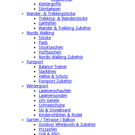
Klettergriffe
Stirnlampen
Wander- & Trekkingstöcke
Trekking- & Wanderstöcke
Gehhilfen
Wander & Trekking Zubehör
Nordic Walking
Stöcke
Pads
Stocktaschen
Hüfttaschen
Nordic Walking Zubehör
Funsport
Balance Trainer
Slacklines
Helme & Schutz
Funsport Zubehör
Wintersport
Lawinenschaufeln
Lawinensonden
LVS-Geräte
Schneeschuhe
Ski & Snowboard
Kinderschlitten & Rodel
Garten / Terrasse / Balkon
Outdoor Whirlpools & Zubehör
Pizzaöfen
Grill & BBQ