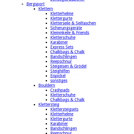
Bergsport
Klettern
Kletterhelme
Klettergurte
Kletterseile & Seiltaschen
Sicherungsgeräte
Klemmkeile & Friends
Kletterschuhe
Karabiner
Express Sets
Chalkbags & Chalk
Bandschlingen
Reepschnur
Steigeisen & Grödel
Steighilfen
Eispickel
sonstiges
Bouldern
Crashpads
Kletterschuhe
Chalkbags & Chalk
Klettersteig
Klettersteigsets
Kletterhelme
Klettergurte
Karabiner
Bandschlingen
Reepschnur