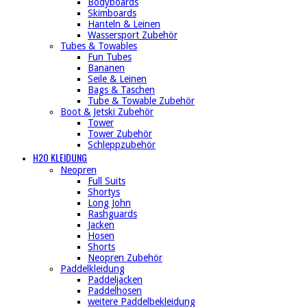
Bodyboards
Skimboards
Hanteln & Leinen
Wassersport Zubehör
Tubes & Towables
Fun Tubes
Bananen
Seile & Leinen
Bags & Taschen
Tube & Towable Zubehör
Boot & Jetski Zubehör
Tower
Tower Zubehör
Schleppzubehör
H2O KLEIDUNG
Neopren
Full Suits
Shortys
Long John
Rashguards
Jacken
Hosen
Shorts
Neopren Zubehör
Paddelkleidung
Paddeljacken
Paddelhosen
weitere Paddelbekleidung