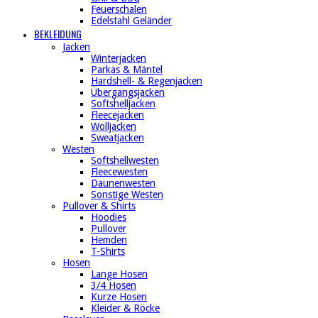
Feuerschalen
Edelstahl Geländer
BEKLEIDUNG
Jacken
Winterjacken
Parkas & Mäntel
Hardshell- & Regenjacken
Übergangsjacken
Softshelljacken
Fleecejacken
Wolljacken
Sweatjacken
Westen
Softshellwesten
Fleecewesten
Daunenwesten
Sonstige Westen
Pullover & Shirts
Hoodies
Pullover
Hemden
T-Shirts
Hosen
Lange Hosen
3/4 Hosen
Kurze Hosen
Kleider & Röcke