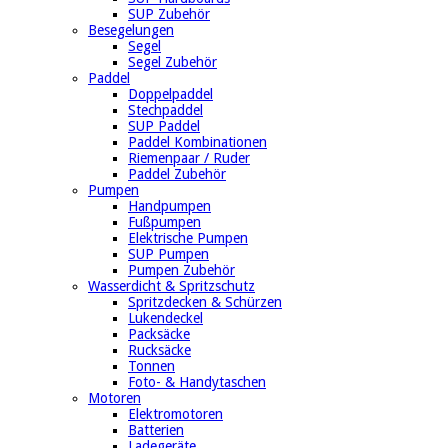
SUP Zubehör
Besegelungen
Segel
Segel Zubehör
Paddel
Doppelpaddel
Stechpaddel
SUP Paddel
Paddel Kombinationen
Riemenpaar / Ruder
Paddel Zubehör
Pumpen
Handpumpen
Fußpumpen
Elektrische Pumpen
SUP Pumpen
Pumpen Zubehör
Wasserdicht & Spritzschutz
Spritzdecken & Schürzen
Lukendeckel
Packsäcke
Rucksäcke
Tonnen
Foto- & Handytaschen
Motoren
Elektromotoren
Batterien
Ladegeräte