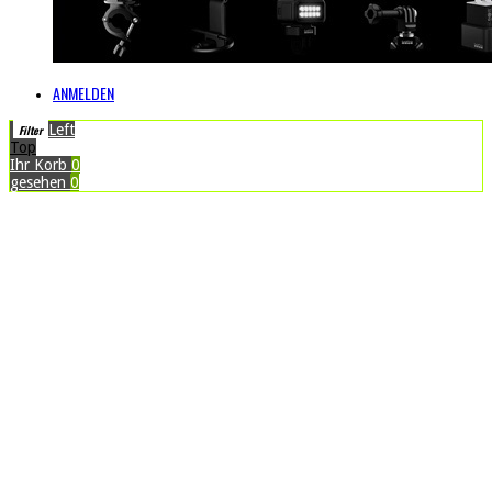
ANMELDEN
Left
Filter
Top
Ihr Korb
0
gesehen
0