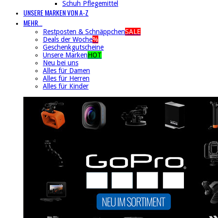
Schuh Pflegemittel
UNSERE MARKEN VON A-Z
MEHR...
Restposten & Schnäppchen
SALE
Deals der Woche
%
Geschenkgutscheine
Unsere Marken
HOT
Neu bei uns
Alles für Damen
Alles für Herren
Alles für Kinder