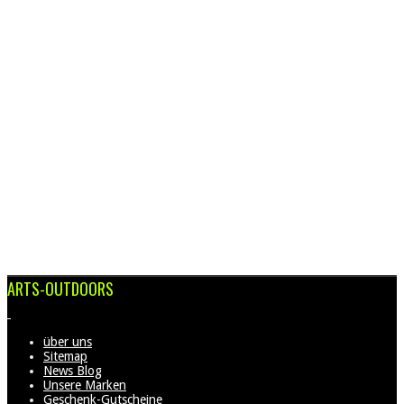
WASSERDICHT & SPRITZSCHUTZ
Spritzschürzen | Trockentonnen | Packsäcke
hier entdecken
ARTS-OUTDOORS
über uns
Sitemap
News Blog
Unsere Marken
Geschenk-Gutscheine