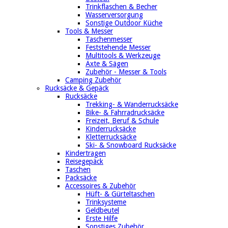
Trinkflaschen & Becher
Wasserversorgung
Sonstige Outdoor Küche
Tools & Messer
Taschenmesser
Feststehende Messer
Multitools & Werkzeuge
Äxte & Sägen
Zubehör - Messer & Tools
Camping Zubehör
Rucksäcke & Gepäck
Rucksäcke
Trekking- & Wanderrucksäcke
Bike- & Fahrradrucksäcke
Freizeit, Beruf & Schule
Kinderrucksäcke
Kletterrucksäcke
Ski- & Snowboard Rucksäcke
Kindertragen
Reisegepäck
Taschen
Packsäcke
Accessoires & Zubehör
Hüft- & Gürteltaschen
Trinksysteme
Geldbeutel
Erste Hilfe
Sonstiges Zubehör