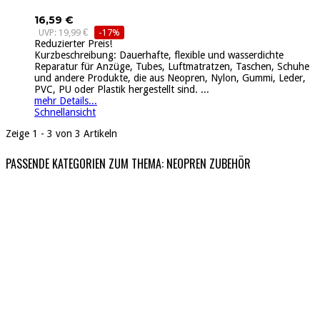
16,59 €
UVP: 19,99 €
-17%
Reduzierter Preis!
Kurzbeschreibung: Dauerhafte, flexible und wasserdichte
Reparatur für Anzüge, Tubes, Luftmatratzen, Taschen, Schuhe
und andere Produkte, die aus Neopren, Nylon, Gummi, Leder,
PVC, PU oder Plastik hergestellt sind. ...
mehr Details...
Schnellansicht
Zeige 1 - 3 von 3 Artikeln
PASSENDE KATEGORIEN ZUM THEMA: NEOPREN ZUBEHÖR
WASSER-ACTION
Wakeboards | Wasserski | etc...
hier entdecken