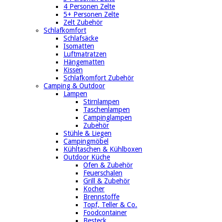
4 Personen Zelte
5+ Personen Zelte
Zelt Zubehör
Schlafkomfort
Schlafsäcke
Isomatten
Luftmatratzen
Hängematten
Kissen
Schlafkomfort Zubehör
Camping & Outdoor
Lampen
Stirnlampen
Taschenlampen
Campinglampen
Zubehör
Stühle & Liegen
Campingmöbel
Kühltaschen & Kühlboxen
Outdoor Küche
Ofen & Zubehör
Feuerschalen
Grill & Zubehör
Kocher
Brennstoffe
Topf, Teller & Co.
Foodcontainer
Besteck