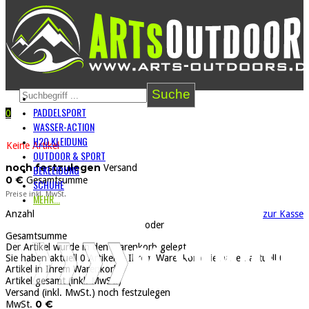
Suche
PADDELSPORT
0
WARENKORB
0
ARTIKEL
=
0 €
WASSER-ACTION
H2O KLEIDUNG
Keine Artikel
OUTDOOR & SPORT
noch festzulegen
Versand
BEKLEIDUNG
0 €
Gesamtsumme
SCHUHE
Preise inkl. MwSt.
MEHR...
Anzahl
zur Kasse
oder
Gesamtsumme
Der Artikel wurde in den Warenkorb gelegt
Sie haben aktuell
0
Artikel in Ihrem Warenkorb
Sie haben aktuell
0
Artikel in Ihrem Warenkorb
Artikel gesamt (inkl. MwSt.)
Versand (inkl. MwSt.)
noch festzulegen
0 €
MwSt.