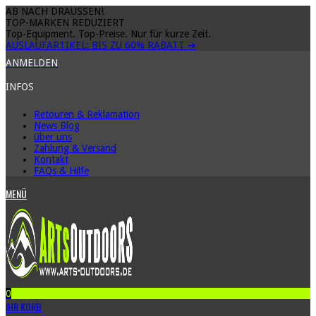
AB NACH DRAUSSEN!
TOP-MARKEN REDUZIERT
Top-Equipment. Top-Preise. Nur für kurze Zeit.
AUSLAUFARTIKEL: BIS ZU
60% RABATT
➔
ANMELDEN
INFOS
Retouren & Reklamation
News Blog
über uns
Zahlung & Versand
Kontakt
FAQs & Hilfe
MENÜ
0
IHR KORB