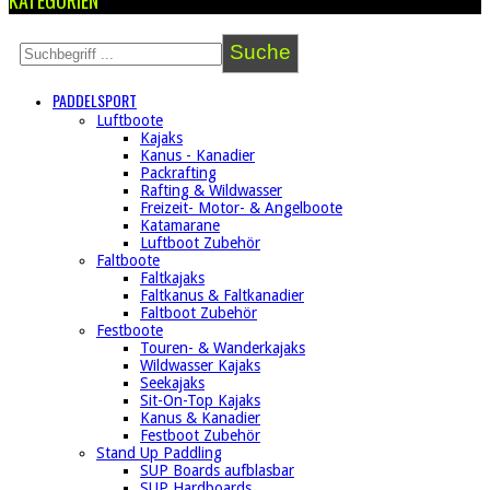
Suche
PADDELSPORT
Luftboote
Kajaks
Kanus - Kanadier
Packrafting
Rafting & Wildwasser
Freizeit- Motor- & Angelboote
Katamarane
Luftboot Zubehör
Faltboote
Faltkajaks
Faltkanus & Faltkanadier
Faltboot Zubehör
Festboote
Touren- & Wanderkajaks
Wildwasser Kajaks
Seekajaks
Sit-On-Top Kajaks
Kanus & Kanadier
Festboot Zubehör
Stand Up Paddling
SUP Boards aufblasbar
SUP Hardboards