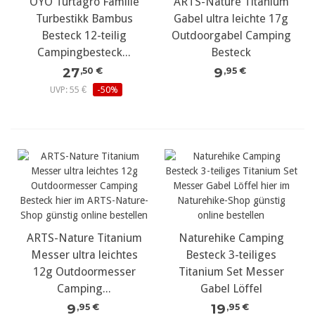
OYO Turtagro Familie
ARTS-Nature Titanium
Turbestikk Bambus
Gabel ultra leichte 17g
Besteck 12-teilig
Outdoorgabel Camping
Campingbesteck...
Besteck
27
9
,50 €
,95 €
UVP: 55 €
-50%
ARTS-Nature Titanium
Naturehike Camping
Messer ultra leichtes
Besteck 3-teiliges
12g Outdoormesser
Titanium Set Messer
Camping...
Gabel Löffel
9
19
,95 €
,95 €