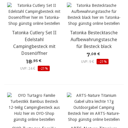
Tatonka Cutlery Set II
Tatonka Bestecktasche
Edelstahl
Aufbewahrungstasche
Campingbesteck mit
für Besteck black
Dosenöffner
7
,08 €
18
,95 €
UVP: 9 €
-21%
UVP: 24 €
-21%