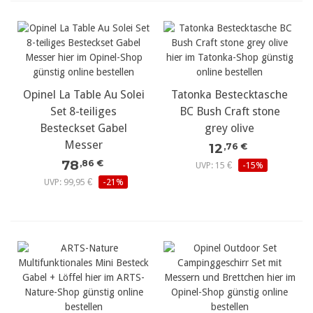
Opinel La Table Au Solei
Tatonka Bestecktasche
Set 8-teiliges
BC Bush Craft stone
Besteckset Gabel
grey olive
Messer
12
,76 €
78
,86 €
UVP: 15 €
-15%
UVP: 99,95 €
-21%