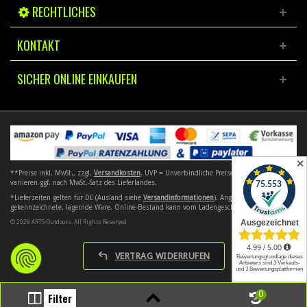
RECHTLICHES
KONTAKT
SICHER ONLINE EINKAUFEN
✕
**Preise inkl. MwSt., zzgl.
Versandkosten
. UVP = Unverbindliche Preisempfehlung. Preise
variieren ggf. nach MwSt.-Satz des Lieferlandes.
*Lieferzeiten gelten für DE (Ausland siehe
Versandinformationen
). Angebote gelten nur für
gekennzeichnete, lagernde Ware. Online-Bestand kann vom Ladengeschäft abweichen.
© 2026 ARTS-Outdoors. All Rights Reserved
VERTRAG WIDERRUFEN
0
Filter