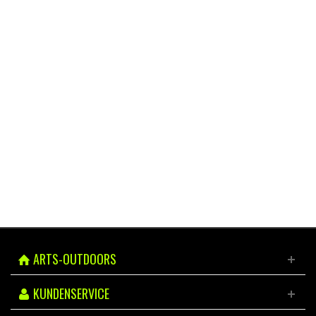
GARTEN / TERRASSE / BALKON
Grills & BBQ | Pizzaöfen | etc...
hier entdecken
ARTS-OUTDOORS
KUNDENSERVICE