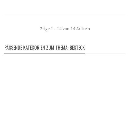
Zeige 1 - 14 von 14 Artikeln
PASSENDE KATEGORIEN ZUM THEMA: BESTECK
LUFTBOOTE
Gumotex | Grabner | Advanced Elements | uvm.
hier entdecken