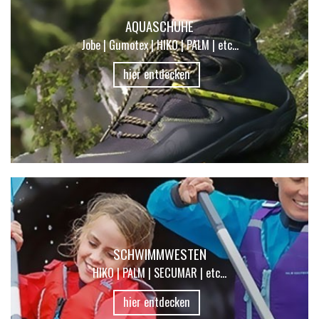
AQUASCHUHE
Jobe | Gumotex | HIKO | PALM | etc...
hier entdecken
SCHWIMMWESTEN
HIKO | PALM | SECUMAR | etc...
hier entdecken