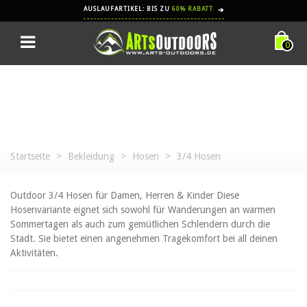
AUSLAUFARTIKEL: BIS ZU
60% RABATT
➔
0
Startseite
>
Bekleidung
>
Hosen
>
3/4 Hosen
Outdoor 3/4 Hosen für Damen, Herren & Kinder Diese
Hosenvariante eignet sich sowohl für Wanderungen an warmen
Sommertagen als auch zum gemütlichen Schlendern durch die
Stadt. Sie bietet einen angenehmen Tragekomfort bei all deinen
Aktivitäten.