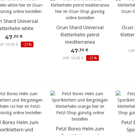
n Shard Universal
ehr Details...
Ocun Shard Universal
mehr Details...
Ocun 
meh
etterhelm white
Kletterhelm petrol
Klette
47
,30 €
mediterranea
VP: 59,95 €
-21%
47
,30 €
UVP
UVP: 59,95 €
-21%
l Boreo Helm zum
ehr Details...
Petzl
meh
Petzl Boreo Helm zum
mehr Details...
ortklettern und
Spo