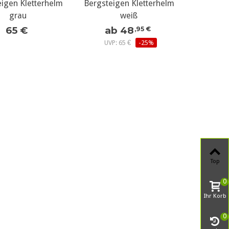
eigen Kletterhelm
Bergsteigen Kletterhelm
grau
weiß
65 €
ab 48
,95 €
UVP: 65 €
-25%
Top
0
Ihr Korb
0