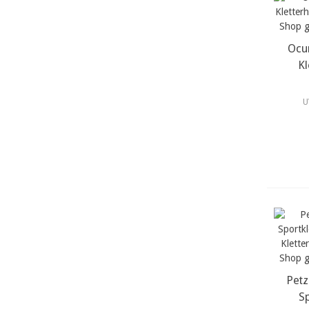
Ocu
m
Kl
U
Petz
m
Sp