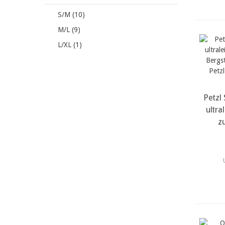
S/M (10)
M/L (9)
L/XL (1)
Petzl
m
ultra
z