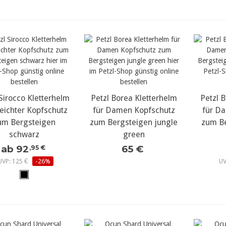
 Sirocco Kletterhelm
ehr Details...
Petzl Borea Kletterhelm
mehr Details...
Petzl 
meh
leichter Kopfschutz
für Damen Kopfschutz
für D
um Bergsteigen
zum Bergsteigen jungle
zum Be
schwarz
green
ab 92
65 €
,95 €
UVP: 125 €
-26%
UV