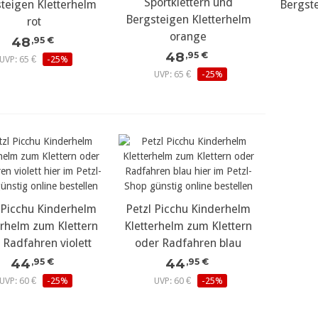
Sportklettern und
teigen Kletterhelm
Bergst
Bergsteigen Kletterhelm
rot
orange
48
,95 €
48
,95 €
UVP: 65 €
-25%
UVP: 65 €
-25%
 Picchu Kinderhelm
ehr Details...
Petzl Picchu Kinderhelm
mehr Details...
erhelm zum Klettern
Kletterhelm zum Klettern
 Radfahren violett
oder Radfahren blau
44
44
,95 €
,95 €
UVP: 60 €
-25%
UVP: 60 €
-25%