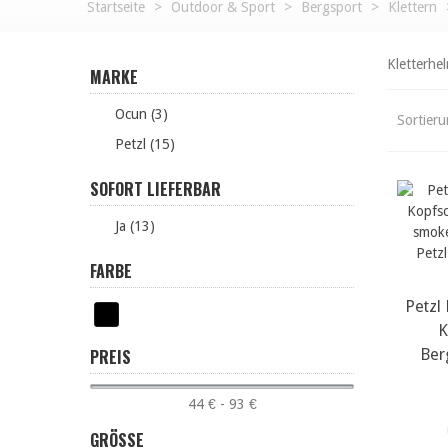
Startseite
>
Outdoor & Sport
>
Bergsport
>
Klettern
Kletterhe
MARKE
Ocun (3)
Sortier
Petzl (15)
SOFORT LIEFERBAR
Ja (13)
FARBE
Petzl
m
K
PREIS
Ber
44 € - 93 €
GRÖSSE