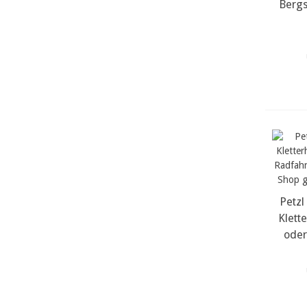
Bergs
Petzl
m
Klett
oder