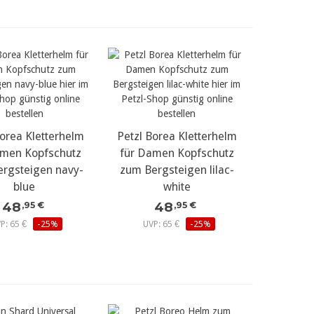
Borea Kletterhelm
r Details...
Petzl Borea Kletterhelm
mehr Details...
amen Kopfschutz
für Damen Kopfschutz
rgsteigen navy-
zum Bergsteigen lilac-
blue
white
48
48
,95 €
,95 €
P: 65 €
-25%
UVP: 65 €
-25%