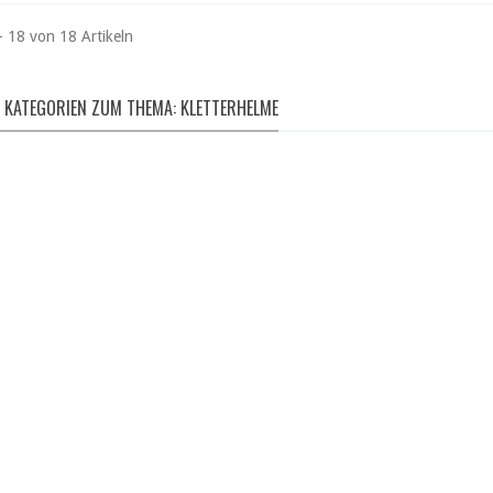
- 18 von 18 Artikeln
 KATEGORIEN ZUM THEMA: KLETTERHELME
SCHUHE
LLOVER & SHIRTS
Meindl | Lowa | Teva | 
-Shirts | Longsleeves |
Wanderschuhe
Pullover | uvm.
Bergstiefel
hier entdecken
Multifunktionsschuhe