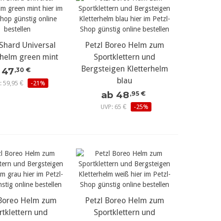
Shard Universal
r Details...
Petzl Boreo Helm zum
mehr Details...
rhelm green mint
Sportklettern und
Bergsteigen Kletterhelm
47
,30 €
blau
: 59,95 €
-21%
ab 48
,95 €
UVP: 65 €
-25%
 Boreo Helm zum
r Details...
Petzl Boreo Helm zum
mehr Details...
rtklettern und
Sportklettern und