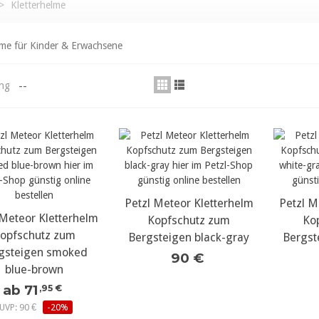
>
Kletterhelme
lme für Kinder & Erwachsene
--
ung
Petzl Meteor Kletterhelm
mehr Details...
Petzl M
meh
 Meteor Kletterhelm
ehr Details...
Kopfschutz zum
Ko
opfschutz zum
Bergsteigen black-gray
Bergst
gsteigen smoked
90 €
blue-brown
ab 71
,95 €
UVP: 90 €
-20%