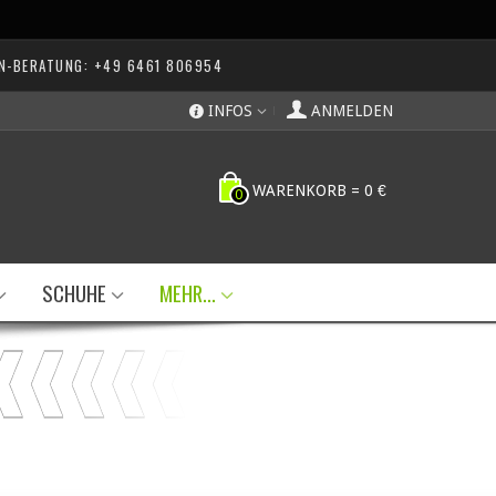
N-BERATUNG: +49 6461 806954
INFOS
ANMELDEN
WARENKORB
=
0 €
0
SCHUHE
MEHR...