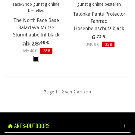
Tatonka Pants Protector
The North Face Base
Fahrrad
Balaclava Mütze
Hosenbeinschutz black
Sturmhaube tnf black
6
,73 €
ab 28
,95 €
UVP: 9 €
-25%
UVP: 40 €
-28%
Zeige 1 - 2 von 2 Artikeln
ARTS-OUTDOORS