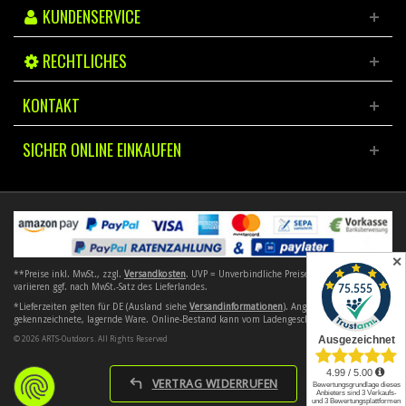
KUNDENSERVICE
RECHTLICHES
KONTAKT
SICHER ONLINE EINKAUFEN
✕
**Preise inkl. MwSt., zzgl.
Versandkosten
. UVP = Unverbindliche Preisempfehlung. Preise
variieren ggf. nach MwSt.-Satz des Lieferlandes.
*Lieferzeiten gelten für DE (Ausland siehe
Versandinformationen
). Angebote gelten nur für
gekennzeichnete, lagernde Ware. Online-Bestand kann vom Ladengeschäft abweichen.
© 2026 ARTS-Outdoors. All Rights Reserved
VERTRAG WIDERRUFEN