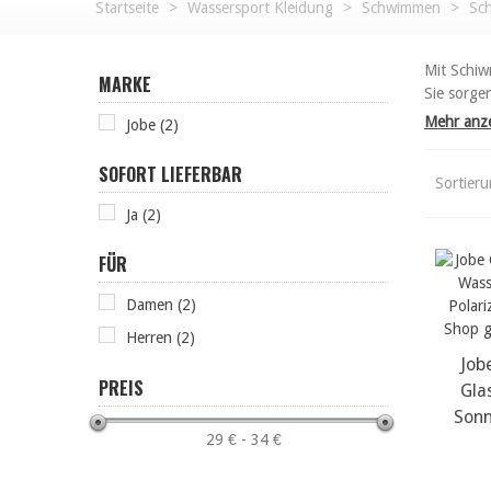
Startseite
>
Wassersport Kleidung
>
Schwimmen
>
Sc
Mit Schiw
MARKE
Sie sorgen
Mehr anz
Jobe (2)
SOFORT LIEFERBAR
Sortier
Ja (2)
FÜR
Damen (2)
Herren (2)
Job
m
PREIS
Gla
Sonn
29 € - 34 €