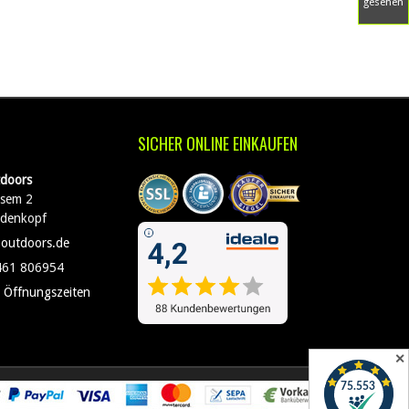
gesehen
SICHER ONLINE EINKAUFEN
doors
sem 2
edenkopf
-outdoors.de
461 806954
 Öffnungszeiten
✕