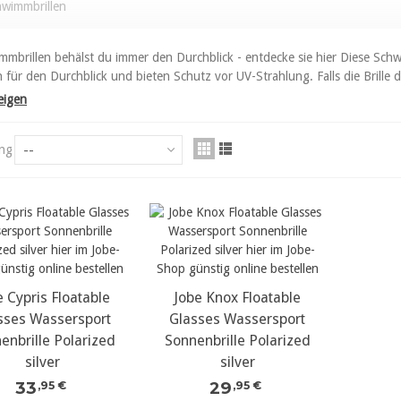
hwimmbrillen
mmbrillen behälst du immer den Durchblick - entdecke sie hier Diese Schw
 für den Durchblick und bieten Schutz vor UV-Strahlung. Falls die Brille d
eigen
--
ung
e Cypris Floatable
ehr Details...
Jobe Knox Floatable
mehr Details...
sses Wassersport
Glasses Wassersport
enbrille Polarized
Sonnenbrille Polarized
silver
silver
33
29
,95 €
,95 €