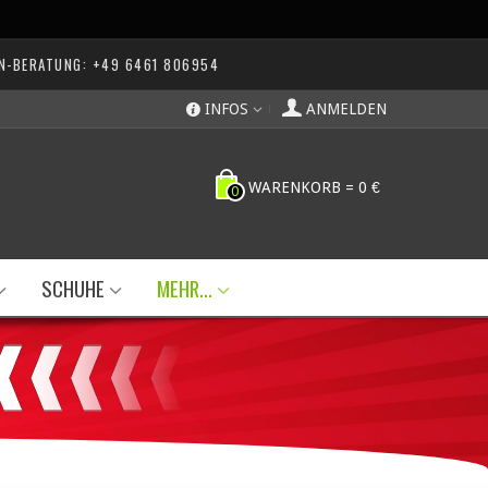
N-BERATUNG: +49 6461 806954
INFOS
ANMELDEN
WARENKORB
=
0 €
0
SCHUHE
MEHR...