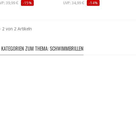
VP: 39,99 €
-15%
UVP: 34,99 €
-14%
- 2 von 2 Artikeln
 KATEGORIEN ZUM THEMA: SCHWIMMBRILLEN
WASSERDICHT 
FUNSPORT
SPRITZSCHUT
bon | Indoboard | Bern |
Spritzschürzen | Trocken
etc...
| Packsäcke
hier entdecken
hier entdecken