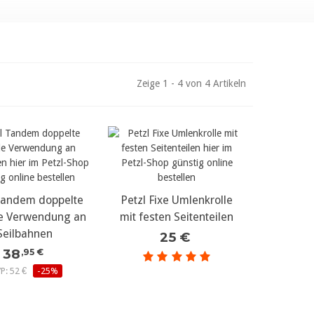
Zeige 1 - 4 von 4 Artikeln
Tandem doppelte
r Details...
Petzl Fixe Umlenkrolle
mehr Details...
lle Verwendung an
mit festen Seitenteilen
Seilbahnen
25 €
38
,95 €
P: 52 €
-25%