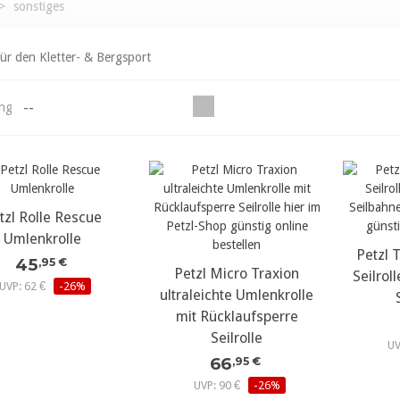
>
sonstiges
ür den Kletter- & Bergsport
--
ung
tzl Rolle Rescue
ehr Details...
Umlenkrolle
Petzl 
meh
45
,95 €
Petzl Micro Traxion
mehr Details...
Seilro
UVP: 62 €
-26%
ultraleichte Umlenkrolle
mit Rücklaufsperre
Seilrolle
UV
66
,95 €
UVP: 90 €
-26%