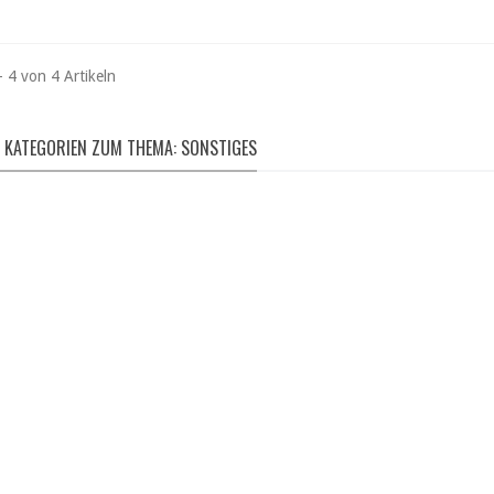
- 4 von 4 Artikeln
 KATEGORIEN ZUM THEMA: SONSTIGES
SCHUHE
LLOVER & SHIRTS
Meindl | Lowa | Teva | 
-Shirts | Longsleeves |
Wanderschuhe
Pullover | uvm.
Bergstiefel
hier entdecken
Multifunktionsschuhe