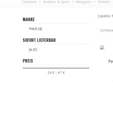
Startseite
>
Outdoor & Sport
>
Bergsport
>
Klettern
Zubehör f
MARKE
Petzl (4)
Sortier
SOFORT LIEFERBAR
Ja (3)
PREIS
Pe
m
24 € - 67 €