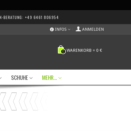
N-BERATUNG: +49 6461 806954
INFOS
ANMELDEN
WARENKORB
=
0 €
0
SCHUHE
MEHR...