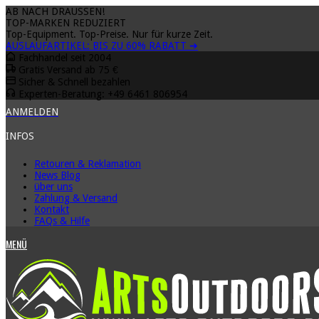
AB NACH DRAUSSEN!
TOP-MARKEN REDUZIERT
Top-Equipment. Top-Preise. Nur für kurze Zeit.
AUSLAUFARTIKEL: BIS ZU
60% RABATT
➔
Fachhandel seit 2004
Gratis Versand ab 75 €
Sicher & Schnell bezahlen
Experten-Beratung: +49 6461 806954
ANMELDEN
INFOS
Retouren & Reklamation
News Blog
über uns
Zahlung & Versand
Kontakt
FAQs & Hilfe
MENÜ