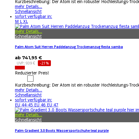
Kurzbeschreibung: Der Atom ist ein robuster Hochleistungs-Tro
mehr Details...
Schnellansicht
sofort verfügbar in:
M
L
XL
mehr Details...
Schnellansicht
Palm Atom Suit Herren Paddelanzug Trockenanzug fiesta samba
ab 741,95 €
UVP: 939 €
-21%
Reduzierter Preis!
Kurzbeschreibung: Der Atom ist ein robuster Hochleistungs-Tro
mehr Details...
Schnellansicht
sofort verfügbar in:
EU 44-45
EU 46
EU 47
mehr Details...
Schnellansicht
Palm Gradient 3.0 Boots Wassersportschuhe teal purple