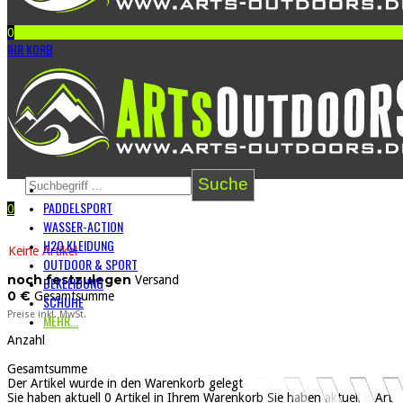
0
IHR KORB
Suche
PADDELSPORT
0
WARENKORB
0
ARTIKEL
=
0 €
WASSER-ACTION
H2O KLEIDUNG
Keine Artikel
OUTDOOR & SPORT
noch festzulegen
Versand
BEKLEIDUNG
0 €
Gesamtsumme
SCHUHE
Preise inkl. MwSt.
MEHR...
Anzahl
Gesamtsumme
Der Artikel wurde in den Warenkorb gelegt
Sie haben aktuell
0
Artikel in Ihrem Warenkorb
Sie haben aktuell
0
Artik