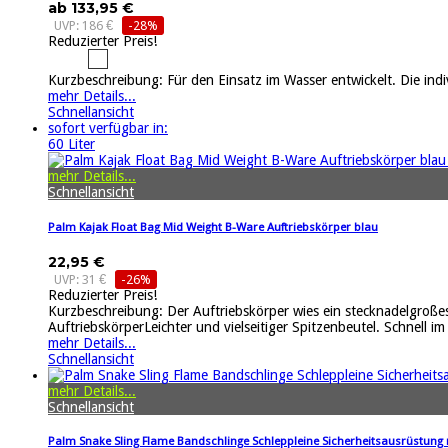
ab 133,95 €
UVP: 186 €
-28%
Reduzierter Preis!
Kurzbeschreibung: Für den Einsatz im Wasser entwickelt. Die indi
mehr Details...
Schnellansicht
sofort verfügbar in:
60 Liter
mehr Details...
Schnellansicht
Palm Kajak Float Bag Mid Weight B-Ware Auftriebskörper blau
22,95 €
UVP: 31 €
-26%
Reduzierter Preis!
Kurzbeschreibung: Der Auftriebskörper wies ein stecknadelgroßes
AuftriebskörperLeichter und vielseitiger Spitzenbeutel. Schnell im
mehr Details...
Schnellansicht
mehr Details...
Schnellansicht
Palm Snake Sling Flame Bandschlinge Schleppleine Sicherheitsausrüstung 