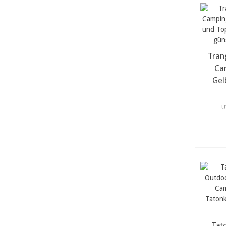
Tran
Ca
Gel
U
Tat