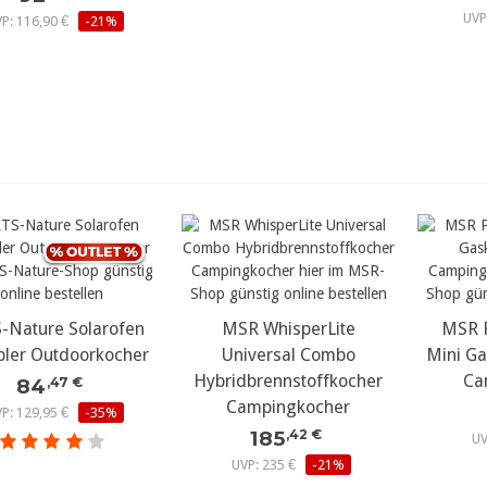
UVP
P: 116,90 €
-21%
-Nature Solarofen
MSR WhisperLite
MSR P
bler Outdoorkocher
Universal Combo
Mini Ga
Hybridbrennstoffkocher
Ca
84
,47 €
Campingkocher
P: 129,95 €
-35%
185
,42 €
UV
UVP: 235 €
-21%