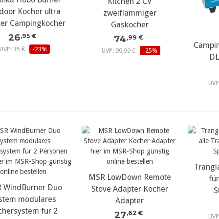
Kitchen 2 CV
door Kocher ultra
zweiflammiger
hter Campingkocher
Gaskocher
26
,95 €
74
,99 €
Campin
UVP: 35 €
-23%
UVP: 99,99 €
-25%
DL
UVP
Trangi
MSR LowDown Remote
fü
 WindBurner Duo
Stove Adapter Kocher
S
stem modulares
Adapter
chersystem für 2
27
,62 €
UVP