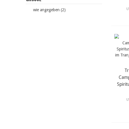
U
wie angegeben (2)
Tr
Camp
Spiri
U