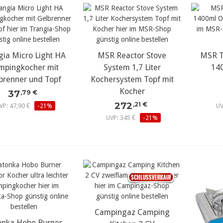
gia Micro Light HA
MSR Reactor Stove
MSR T
mpingkocher mit
System 1,7 Liter
14
brenner und Topf
Kochersystem Topf mit
Kocher
37
,79 €
272
,21 €
VP: 47,90 €
-21%
UV
UVP: 345 €
-21%
Campingaz Camping
onka Hobo Burner