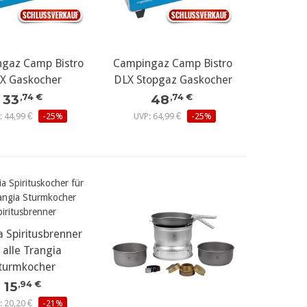
gaz Camp Bistro
Campingaz Camp Bistro
X Gaskocher
DLX Stopgaz Gaskocher
33
48
,74 €
,74 €
: 44,99 €
-25%
UVP: 64,99 €
-25%
a Spiritusbrenner
r alle Trangia
turmkocher
15
,94 €
: 20,20 €
-21%