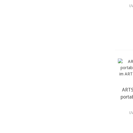
UV
ARTS
porta
UV