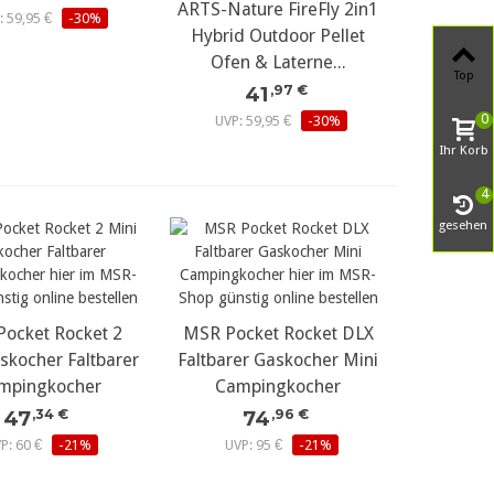
ARTS-Nature FireFly 2in1
: 59,95 €
-30%
Hybrid Outdoor Pellet
Ofen & Laterne...
Top
41
,97 €
0
UVP: 59,95 €
-30%
Ihr Korb
4
gesehen
ocket Rocket 2
MSR Pocket Rocket DLX
skocher Faltbarer
Faltbarer Gaskocher Mini
mpingkocher
Campingkocher
47
74
,34 €
,96 €
P: 60 €
-21%
UVP: 95 €
-21%