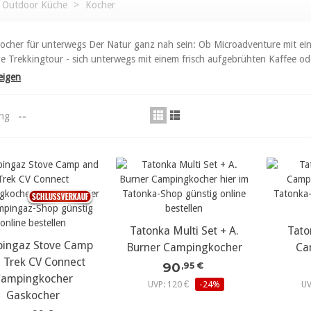
Outdoor Küche
>
Kocher
cher für unterwegs Der Natur ganz nah sein: Ob Microadventure mit ei
e Trekkingtour - sich unterwegs mit einem frisch aufgebrühten Kaffee ode
eigen
--
ung
Tatonka Multi Set + A.
Tato
ingaz Stove Camp
Burner Campingkocher
Ca
 Trek CV Connect
90
,95 €
ampingkocher
UVP: 120 €
-24%
UV
Gaskocher