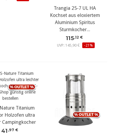
Trangia 25-7 UL HA
Kochset aus eloxiertem
Aluminium Spiritus
Sturmkocher...
115
,12 €
UVP: 145,90 €
-21%
Nature Titanium
r Holzofen ultra
er Campingkocher
41
,97 €