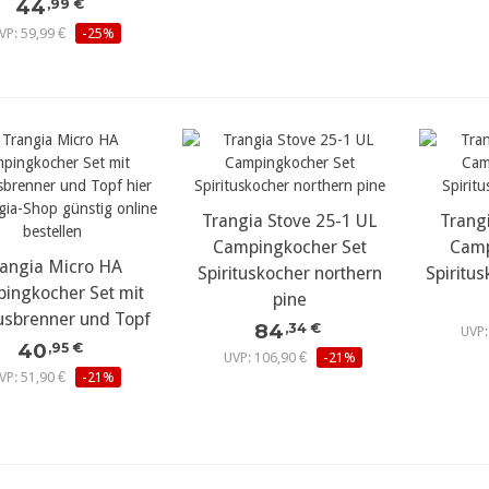
44
,99 €
VP: 59,99 €
-25%
Trangia Stove 25-1 UL
Trang
Campingkocher Set
Camp
angia Micro HA
Spirituskocher northern
Spiritu
ingkocher Set mit
pine
tusbrenner und Topf
84
,34 €
UVP:
40
,95 €
UVP: 106,90 €
-21%
VP: 51,90 €
-21%