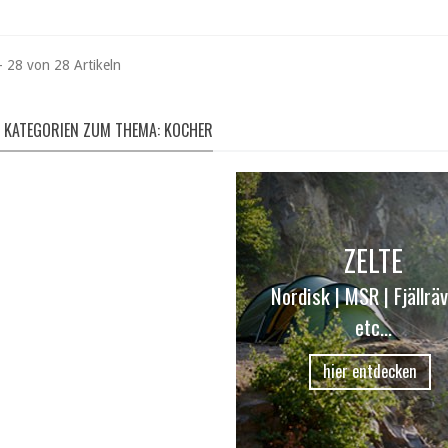
- 28 von 28 Artikeln
 KATEGORIEN ZUM THEMA: KOCHER
LUFTBOOTE
ZELTE
Nordisk | MSR | Fjällräv
tex | Grabner | Advanced
etc...
Elements | uvm.
hier entdecken
hier entdecken