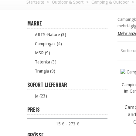
Startseite
>
Outdoor & Sport
>
Camping & Outdoor
>
Campingko
MARKE
mehrtägig
Mehr anz
ARTS-Nature (3)
Campingaz (4)
Sortier
MSR (9)
Tatonka (3)
Trangia (9)
SOFORT LIEFERBAR
Ja (23)
Camp
PREIS
and
C
15 € - 273 €
GRÖSSE