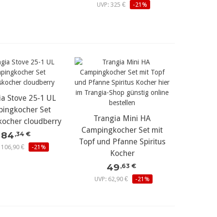
UVP: 325 €
-21%
ia Stove 25-1 UL
ingkocher Set
Trangia Mini HA
skocher cloudberry
Campingkocher Set mit
84
,34 €
Topf und Pfanne Spiritus
 106,90 €
-21%
Kocher
49
,63 €
UVP: 62,90 €
-21%