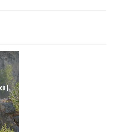
GARTEN / TERRASSE /
BALKON
en |
Grills & BBQ | Pizzaöfen | etc...
hier entdecken