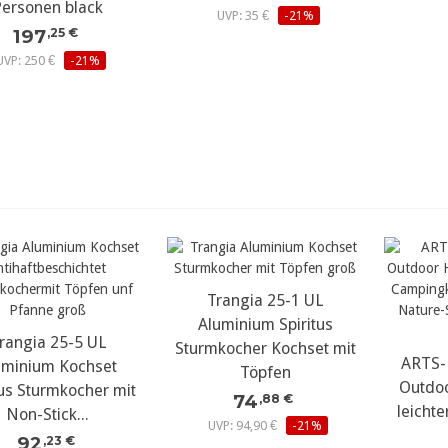
Personen black
UVP: 35 €
-21%
197
,25 €
UVP: 250 €
-21%
Trangia 25-1 UL
Aluminium Spiritus
rangia 25-5 UL
Sturmkocher Kochset mit
ARTS-
uminium Kochset
Töpfen
Outdoo
tus Sturmkocher mit
74
,88 €
leicht
Non-Stick...
UVP: 94,90 €
-21%
92
,23 €