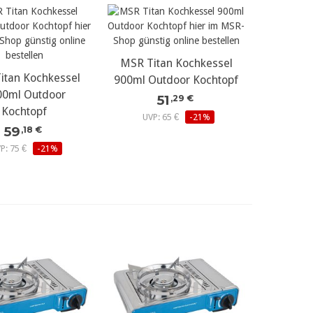
MSR Titan Kochkessel
itan Kochkessel
900ml Outdoor Kochtopf
00ml Outdoor
51
,29 €
Kochtopf
UVP: 65 €
-21%
59
,18 €
P: 75 €
-21%