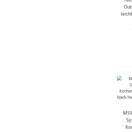
Out
leic
MSR
Sy
Ko