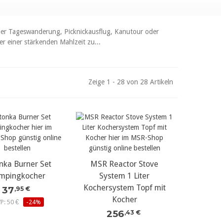
ner Tageswanderung, Picknickausflug, Kanutour oder
r einer stärkenden Mahlzeit zu...
Zeige 1 - 28 von 28 Artikeln
nka Burner Set
MSR Reactor Stove
mpingkocher
System 1 Liter
Kochersystem Topf mit
37
,95 €
Kocher
P: 50 €
-24%
256
,43 €