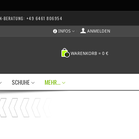
N-BERATUNG: +49 6461 806954
INFOS
ANMELDEN
WARENKORB
=
0 €
0
SCHUHE
MEHR...