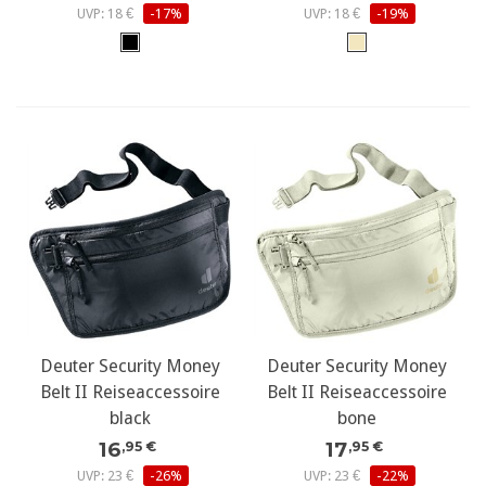
UVP: 18 €
-17%
UVP: 18 €
-19%
Deuter Security Money
Deuter Security Money
Belt II Reiseaccessoire
Belt II Reiseaccessoire
black
bone
16
17
,95 €
,95 €
UVP: 23 €
-26%
UVP: 23 €
-22%