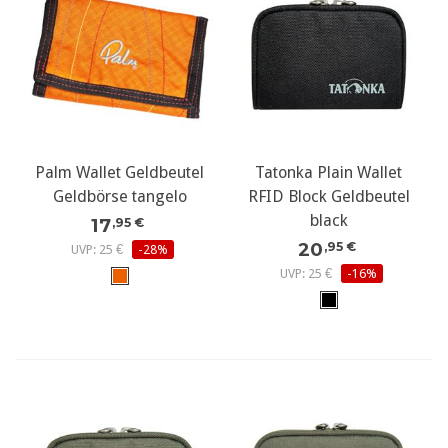
Palm Wallet Geldbeutel
Tatonka Plain Wallet
Geldbörse tangelo
RFID Block Geldbeutel
black
17
,95 €
20
,95 €
UVP: 25 €
-28%
UVP: 25 €
-16%