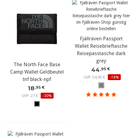
Fjällräven Passport
Wallet Reisebrieftasche
Reisepasstasche dark
grey
The North Face Base
44
,95 €
Camp Wallet Geldbeutel
UVP: 54,95 €
-18%
tnf black-npf
18
,95 €
UVP: 27 €
-30%