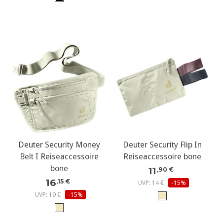
Deuter Security Money
Deuter Security Flip In
Belt I Reiseaccessoire
Reiseaccessoire bone
bone
11
,90 €
16
,15 €
UVP: 14 €
-15%
UVP: 19 €
-15%