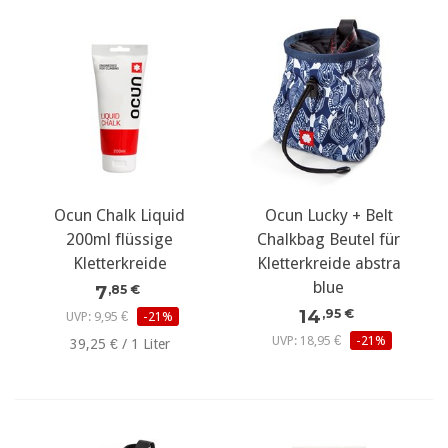
Ocun Chalk Liquid
Ocun Lucky + Belt
200ml flüssige
Chalkbag Beutel für
Kletterkreide
Kletterkreide abstra
blue
7
,85 €
14
,95 €
UVP: 9,95 €
-21%
UVP: 18,95 €
-21%
39,25 € / 1 Liter