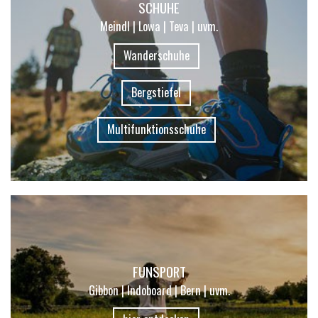
SCHUHE
Meindl | Lowa | Teva | uvm.
Wanderschuhe
Bergstiefel
Multifunktionsschuhe
FUNSPORT
Gibbon | Indoboard | Bern | uvm.