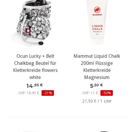
Ocun Lucky + Belt
Mammut Liquid Chalk
Chalkbag Beutel für
200ml Flüssige
Kletterkreide flowers
Kletterkreide
white
Magnesium
14
5
,95 €
,50 €
UVP: 18,95 €
-21%
UVP: 11 €
-50%
27,50 € / 1 Liter