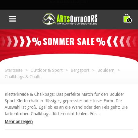
TOP-EQUIPMENT. TOP-PREISE. NUR FÜR KURZE ZEIT.
0
Startseite
>
Outdoor & Sport
>
Bergsport
>
Bouldern
>
Chalkbags & Chalk
Kletterkreide & Chalkbags: Das perfekte Match für den Boulder
Sport Kletterchalk in flüssiger, gepresster oder loser Form. Die
Auswahl ist groß. Egal ob es an die Wand oder den Fels geht: Die
farbenfrohen Chalkbags dürfen nicht fehlen. Für...
Mehr anzeigen