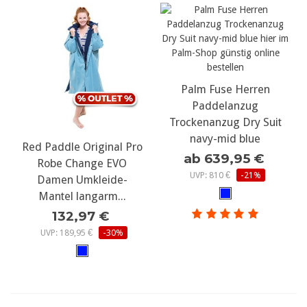
Palm Fuse Herren
Paddelanzug
Trockenanzug Dry Suit
navy-mid blue
Red Paddle Original Pro
ab 639,95 €
Robe Change EVO
UVP: 810 €
-21%
Damen Umkleide-
Mantel langarm...
132,97 €
UVP: 189,95 €
-30%