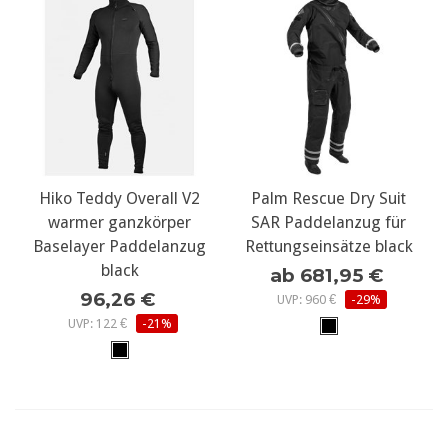
Hiko Teddy Overall V2
Palm Rescue Dry Suit
warmer ganzkörper
SAR Paddelanzug für
Baselayer Paddelanzug
Rettungseinsätze black
black
ab 681,95 €
96,26 €
UVP: 960 €
-29%
UVP: 122 €
-21%