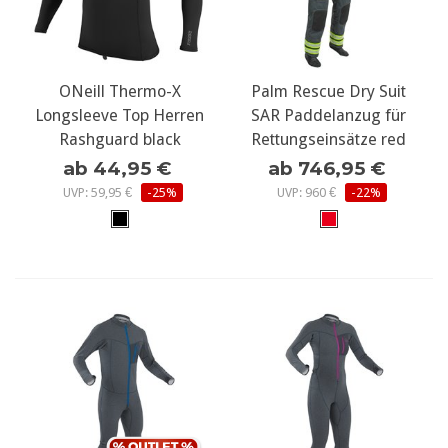
ONeill Thermo-X
Palm Rescue Dry Suit
Longsleeve Top Herren
SAR Paddelanzug für
Rashguard black
Rettungseinsätze red
ab 44,95 €
ab 746,95 €
UVP: 59,95 €
-25%
UVP: 960 €
-22%