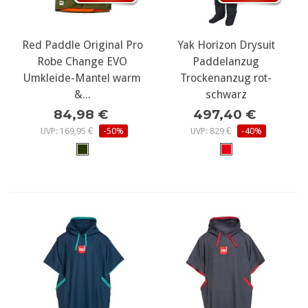
Red Paddle Original Pro
Yak Horizon Drysuit
Robe Change EVO
Paddelanzug
Umkleide-Mantel warm
Trockenanzug rot-
&...
schwarz
84,98 €
497,40 €
UVP: 169,95 €
-50%
UVP: 829 €
-40%