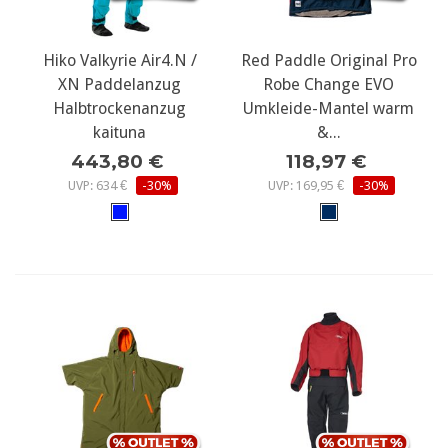
Hiko Valkyrie Air4.N /
Red Paddle Original Pro
XN Paddelanzug
Robe Change EVO
Halbtrockenanzug
Umkleide-Mantel warm
kaituna
&...
443,80 €
118,97 €
UVP: 634 €
-30%
UVP: 169,95 €
-30%