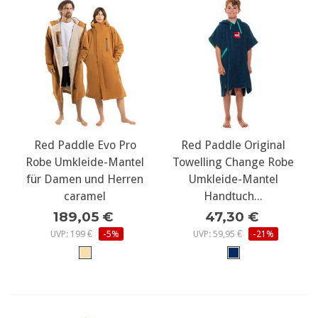
Red Paddle Evo Pro
Red Paddle Original
Robe Umkleide-Mantel
Towelling Change Robe
für Damen und Herren
Umkleide-Mantel
caramel
Handtuch...
189,05 €
47,30 €
UVP: 199 €
-5%
UVP: 59,95 €
-21%