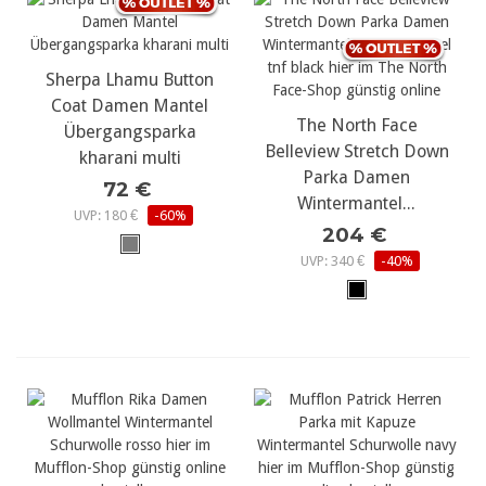
Sherpa Lhamu Button
Coat Damen Mantel
The North Face
Übergangsparka
Belleview Stretch Down
kharani multi
Parka Damen
72 €
Wintermantel...
UVP: 180 €
-60%
204 €
UVP: 340 €
-40%