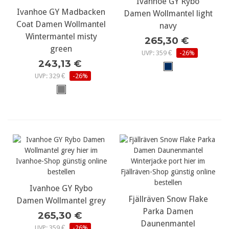
Ivanhoe GY Rybo
Ivanhoe GY Madbacken
Damen Wollmantel light
Coat Damen Wollmantel
navy
Wintermantel misty
265,30 €
green
UVP: 359 €
-26%
243,13 €
UVP: 329 €
-26%
Ivanhoe GY Rybo
Fjällräven Snow Flake
Damen Wollmantel grey
Parka Damen
265,30 €
Daunenmantel
UVP: 359 €
-26%