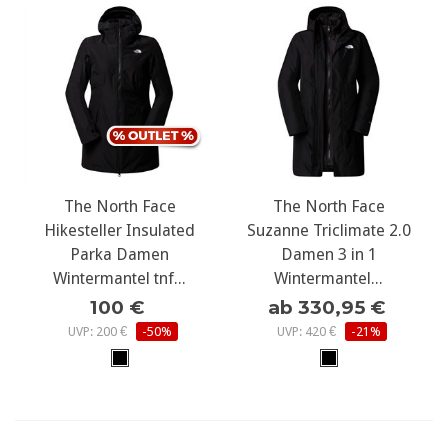
The North Face
The North Face
Hikesteller Insulated
Suzanne Triclimate 2.0
Parka Damen
Damen 3 in 1
Wintermantel tnf...
Wintermantel...
100 €
ab 330,95 €
UVP: 200 €
-50%
UVP: 420 €
-21%