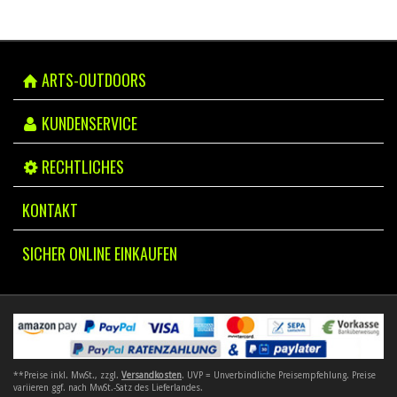
ARTS-OUTDOORS
KUNDENSERVICE
RECHTLICHES
KONTAKT
SICHER ONLINE EINKAUFEN
**Preise inkl. MwSt., zzgl.
Versandkosten
. UVP = Unverbindliche Preisempfehlung. Preise
variieren ggf. nach MwSt.-Satz des Lieferlandes.