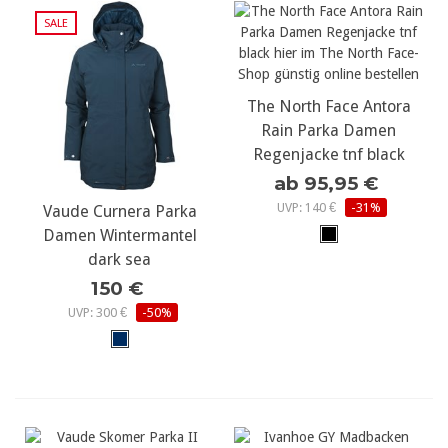
SALE
The North Face Antora
Rain Parka Damen
Regenjacke tnf black
ab 95,95 €
UVP: 140 €
-31%
Vaude Curnera Parka
Damen Wintermantel
dark sea
150 €
UVP: 300 €
-50%