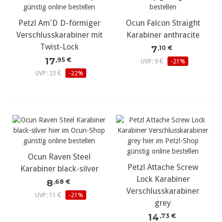
Petzl Am'D D-förmiger
Ocun Falcon Straight
Verschlusskarabiner mit
Karabiner anthracite
Twist-Lock
7
,10 €
17
,95 €
UVP: 9 €
-21%
UVP: 23 €
-22%
Ocun Raven Steel
Petzl Attache Screw
Karabiner black-silver
Lock Karabiner
8
,68 €
Verschlusskarabiner
UVP: 11 €
-21%
grey
14
,73 €