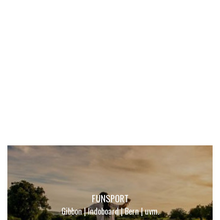
SCHUHE
Meindl | Lowa | Teva | uvm.
Wanderschuhe
Bergstiefel
Multifunktionsschuhe
FUNSPORT
Gibbon | Indoboard | Bern | uvm.