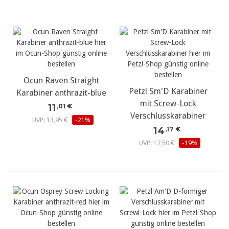
Ocun Raven Straight
Petzl Sm'D Karabiner
Karabiner anthrazit-blue
mit Screw-Lock
11
,01 €
Verschlusskarabiner
UVP: 13,95 €
-21%
14
,17 €
UVP: 17,50 €
-19%