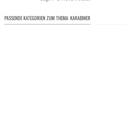
PASSENDE KATEGORIEN ZUM THEMA: KARABINER
PULLOVER & SHIRTS
T-Shirts | Longsleeves | Pullover | uvm.
hier entdecken