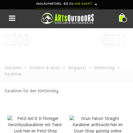
AUSLAUFARTIKEL: BIS ZU
60% RABATT
➔
0
Startseite
>
Outdoor & Sport
>
Bergsport
>
Klettersteig
>
Karabiner
Karabiner für den Klettersteig