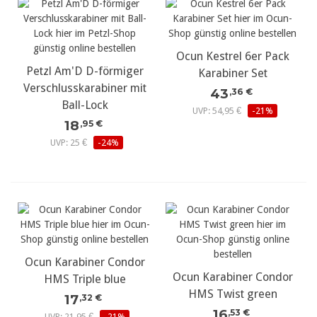
Ocun Kestrel 6er Pack
Petzl Am'D D-förmiger
Karabiner Set
Verschlusskarabiner mit
43
,36 €
Ball-Lock
UVP: 54,95 €
-21%
18
,95 €
UVP: 25 €
-24%
Ocun Karabiner Condor
Ocun Karabiner Condor
HMS Triple blue
HMS Twist green
17
,32 €
16
,53 €
UVP: 21,95 €
-21%