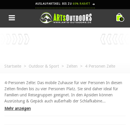
AUSLAUFARTIKEL: BIS ZU
60% RABATT
➔
0
Startseite
>
Outdoor & Sport
>
Zelten
>
4 Personen Zelte
4-Personen Zelte: Das mobile Zuhause für vier Personen In diesen
Zelten finden bis zu vier Personen Platz. Sie sind daher ideal für
Familien und Reisegruppen geeignet. In den Apsiden können
Ausrüstung & Gepäck auch außerhalb der Schlafkabine...
Mehr anzeigen