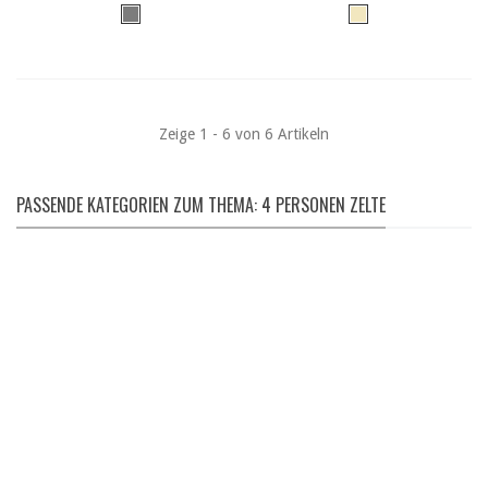
Zeige 1 - 6 von 6 Artikeln
PASSENDE KATEGORIEN ZUM THEMA: 4 PERSONEN ZELTE
SCHLAFKOMFORT
Schlafsäcke | Luftmatratzen | Kissen | uvm.
hier entdecken