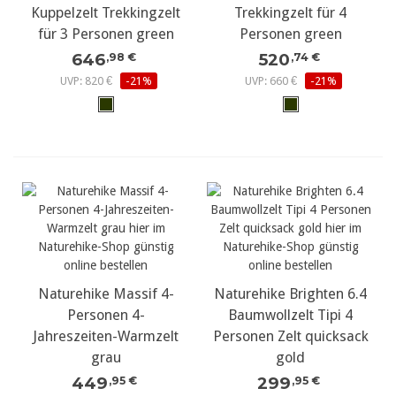
Kuppelzelt Trekkingzelt
Trekkingzelt für 4
für 3 Personen green
Personen green
646
520
,98 €
,74 €
UVP: 820 €
-21%
UVP: 660 €
-21%
Naturehike Massif 4-
Naturehike Brighten 6.4
Personen 4-
Baumwollzelt Tipi 4
Jahreszeiten-Warmzelt
Personen Zelt quicksack
grau
gold
449
299
,95 €
,95 €