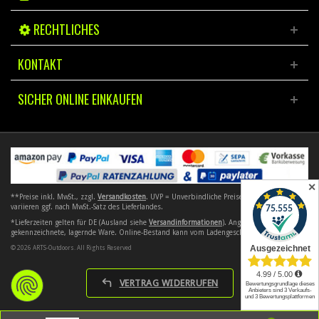
RECHTLICHES
KONTAKT
SICHER ONLINE EINKAUFEN
✕
**Preise inkl. MwSt., zzgl.
Versandkosten
. UVP = Unverbindliche Preisempfehlung. Preise
variieren ggf. nach MwSt.-Satz des Lieferlandes.
*Lieferzeiten gelten für DE (Ausland siehe
Versandinformationen
). Angebote gelten nur für
gekennzeichnete, lagernde Ware. Online-Bestand kann vom Ladengeschäft abweichen.
© 2026 ARTS-Outdoors. All Rights Reserved
VERTRAG WIDERRUFEN