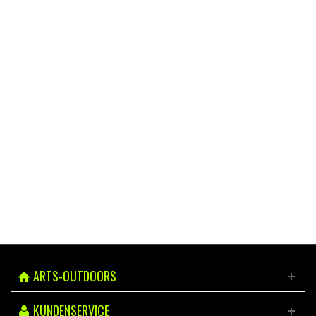
WANDER- & TREKKINGSTÖCKE
Black Diamond & Leki
hier entdecken
ARTS-OUTDOORS
KUNDENSERVICE