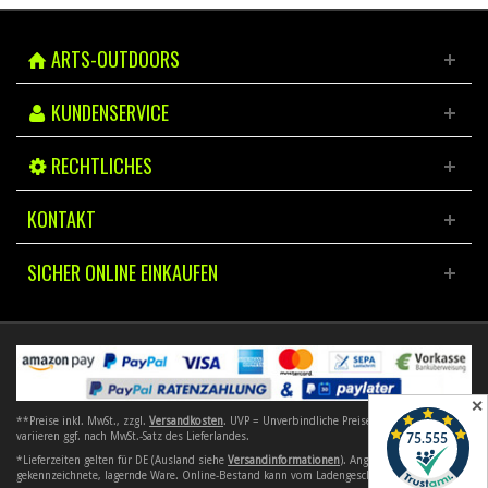
ARTS-OUTDOORS
KUNDENSERVICE
RECHTLICHES
KONTAKT
SICHER ONLINE EINKAUFEN
✕
**Preise inkl. MwSt., zzgl.
Versandkosten
. UVP = Unverbindliche Preisempfehlung. Preise
variieren ggf. nach MwSt.-Satz des Lieferlandes.
*Lieferzeiten gelten für DE (Ausland siehe
Versandinformationen
). Angebote gelten nur für
gekennzeichnete, lagernde Ware. Online-Bestand kann vom Ladengeschäft abweichen.