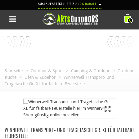
AUSLAUFARTIKEL: BIS ZU
60% RABATT
➔
0
Startseite
>
Outdoor & Sport
>
Camping & Outdoor
>
Outdoor
Küche
>
Ofen & Zubehör
>
Winnerwell Transport- und
Tragetasche Gr. XL für faltbare Feuerstelle
WINNERWELL TRANSPORT- UND TRAGETASCHE GR. XL FÜR FALTBARE
FEUERSTELLE