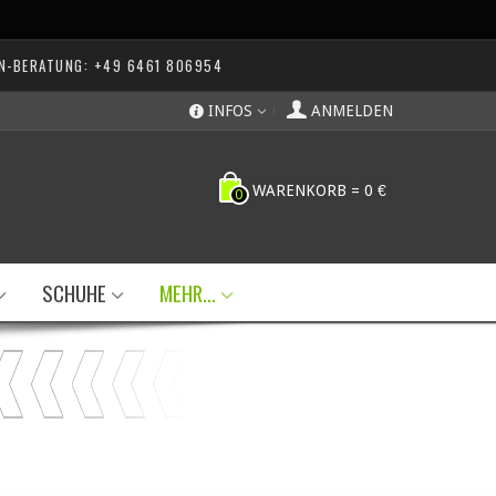
N-BERATUNG: +49 6461 806954
INFOS
ANMELDEN
WARENKORB
=
0 €
0
SCHUHE
MEHR...