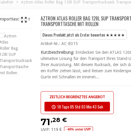
Zubehör
>
Aztron Atlas Roller Bag 128l SUP Transportrucksack Transpor
AZTRON ATLAS ROLLER BAG 128L SUP TRANSPO
TRANSPORTTASCHE MIT ROLLEN
Dieses Produkt jetzt als Erster bewerten ★★★★★
Artikel-Nr.:
AC-B315
Kurzbeschreibung:
Entdecken Sie den ATLAS 120L 
ultimative Lösung für den Transport Ihres Stand
Ihrer Ausrüstung. Mit diesem Rucksack, der sich da
ein Koffer ziehen lässt, wird Reisen zum Kindersp
Gurte mit Schnallen im inneren...
ZEITLICH BEGRENZTES ANGEBOT
18 Tage 05 Std 03 Min 42 Sek
,28 €
71
UVP:
119 €
-40% unter UVP