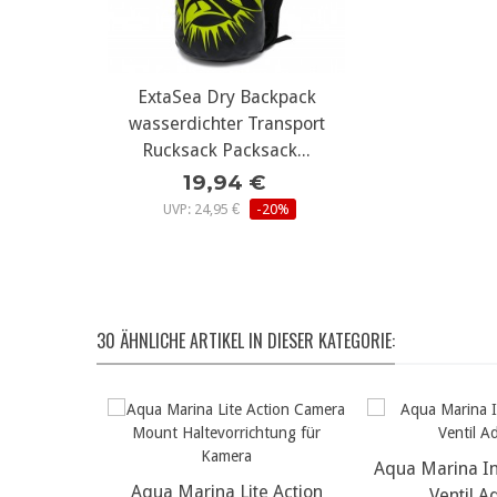
ExtaSea Dry Backpack
weitere Infos...
wasserdichter Transport
Rucksack Packsack...
19,94 €
UVP: 24,95 €
-20%
30 ÄHNLICHE ARTIKEL IN DIESER KATEGORIE:
atzventil
os...
Aqua Marina In
weitere
Aqua Marina Lite Action
weitere Infos...
 up Paddle
Ventil A