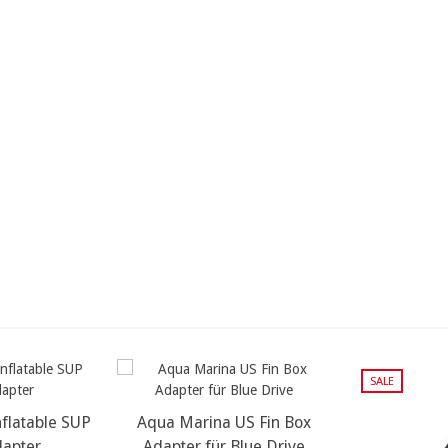
SALE
flatable SUP
 Infos...
Aqua Marina US Fin Box
weitere Infos...
dapter
Adapter für Blue Drive