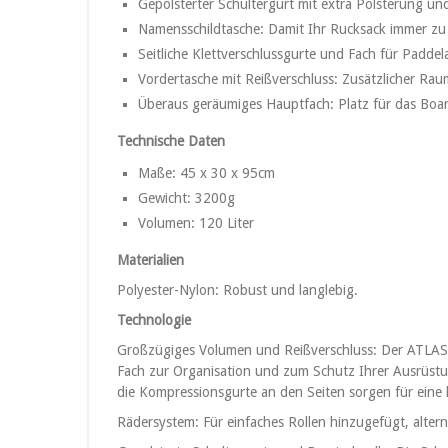
Gepolsterter Schultergurt mit extra Polsterung u
Namensschildtasche: Damit Ihr Rucksack immer zu
Seitliche Klettverschlussgurte und Fach für Paddel
Vordertasche mit Reißverschluss: Zusätzlicher Raum 
Überaus geräumiges Hauptfach: Platz für das Boa
Technische Daten
Maße: 45 x 30 x 95cm
Gewicht: 3200g
Volumen: 120 Liter
Materialien
Polyester-Nylon: Robust und langlebig.
Technologie
Großzügiges Volumen und Reißverschluss: Der ATLAS R
Fach zur Organisation und zum Schutz Ihrer Ausrüstun
die Kompressionsgurte an den Seiten sorgen für eine
Rädersystem: Für einfaches Rollen hinzugefügt, alter