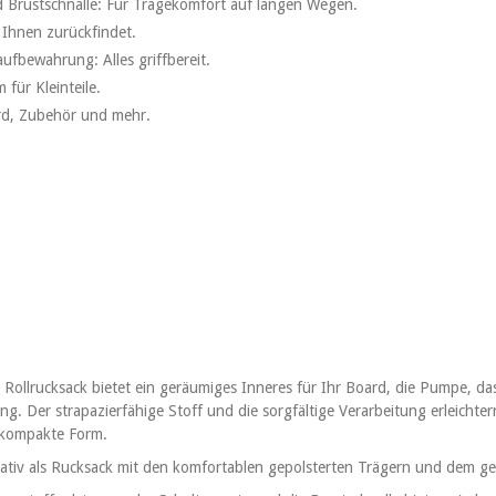
nd Brustschnalle: Für Tragekomfort auf langen Wegen.
 Ihnen zurückfindet.
aufbewahrung: Alles griffbereit.
für Kleinteile.
rd, Zubehör und mehr.
ollrucksack bietet ein geräumiges Inneres für Ihr Board, die Pumpe, da
g. Der strapazierfähige Stoff und die sorgfältige Verarbeitung erleichte
 kompakte Form.
nativ als Rucksack mit den komfortablen gepolsterten Trägern und dem ge