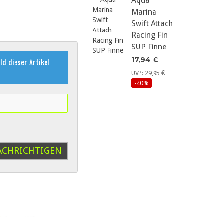
Aqua
Marina
Swift Attach
Racing Fin
SUP Finne
17,94 €
ld dieser Artikel
UVP: 29,95 €
-40%
U
ACHRICHTIGEN