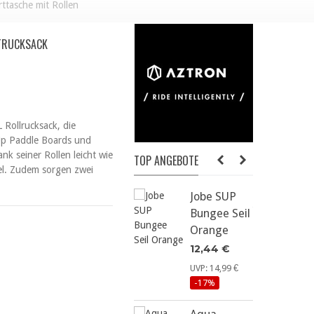
ttasche mit Rollen
RTRUCKSACK
Rollrucksack, die
-Up Paddle Boards und
nk seiner Rollen leicht wie
TOP ANGEBOTE
iel. Zudem sorgen zwei
Jobe SUP
Bungee Seil
E
Orange
12,44 €
UVP: 14,99 €
-17%
U