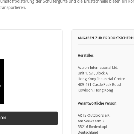
aumstoffpolsterung der Schultergurte und die Brustschnalle bieten ein k
transportieren.
ANGABEN ZUR PRODUKTSICHERHE
Hersteller:
Aztron International Ltd.
Unit 1, 5/F, Block A
Hong Kong Industrial Centre
489-491 Castle Peak Road
Kowloon, Hong Kong
Verantwortliche Person:
ARTS-Outdoors e.K.
RON
Am Seewasem 2
35216 Biedenkopf
Deutschland