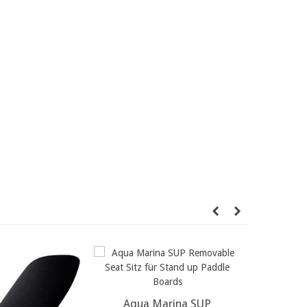
Aqua Marina SUP
weitere Infos...
Aqua Mar