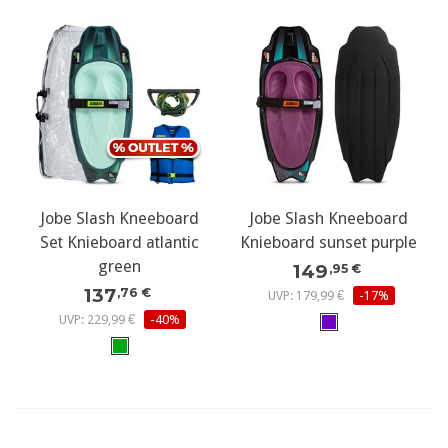
Jobe Slash Kneeboard
Jobe Slash Kneeboard
Set Knieboard atlantic
Knieboard sunset purple
green
149
,95 €
137
,76 €
UVP: 179,99 €
-17%
UVP: 229,99 €
-40%