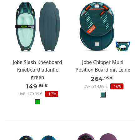
Jobe Slash Kneeboard
Jobe Chipper Multi
Knieboard atlantic
Position Board mit Leine
green
264
,95 €
149
,95 €
UVP: 314,99 €
-16%
UVP: 179,99 €
-17%