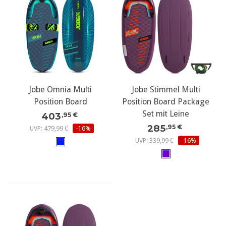
Jobe Omnia Multi
Jobe Stimmel Multi
Position Board
Position Board Package
Set mit Leine
403
,95 €
285
,95 €
UVP: 479,99 €
-16%
UVP: 339,99 €
-16%