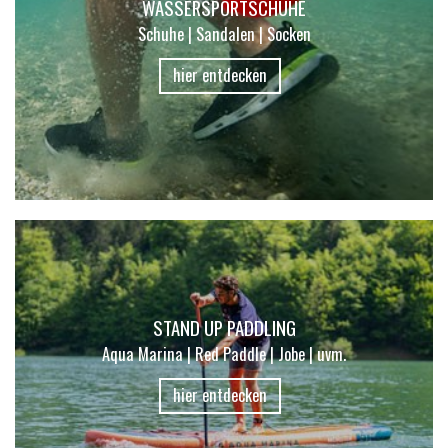
WASSERSPORTSCHUHE
Schuhe | Sandalen | Socken
hier entdecken
STAND UP PADDLING
Aqua Marina | Red Paddle | Jobe | uvm.
hier entdecken