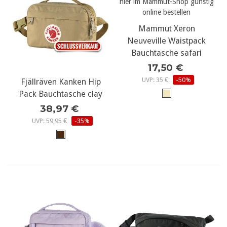
Mammut Xeron
Neuveville Waistpack
Bauchtasche safari
17,50 €
UVP: 35 €
-50%
Fjällräven Kanken Hip
Pack Bauchtasche clay
38,97 €
UVP: 59,95 €
-35%