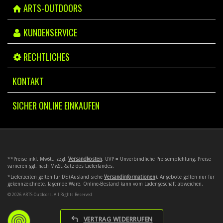
ARTS-OUTDOORS
KUNDENSERVICE
RECHTLICHES
KONTAKT
SICHER ONLINE EINKAUFEN
**Preise inkl. MwSt., zzgl.
Versandkosten
. UVP = Unverbindliche Preisempfehlung. Preise
variieren ggf. nach MwSt.-Satz des Lieferlandes.
*Lieferzeiten gelten für DE (Ausland siehe
Versandinformationen
). Angebote gelten nur für
gekennzeichnete, lagernde Ware. Online-Bestand kann vom Ladengeschäft abweichen.
© 2026 ARTS-Outdoors. All Rights Reserved
VERTRAG WIDERRUFEN