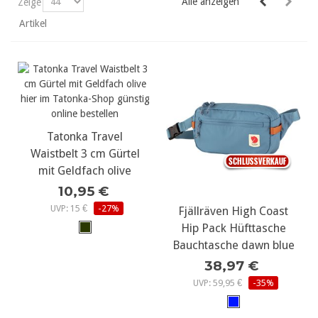
Alle anzeigen
Zeige
Artikel
Tatonka Travel
Waistbelt 3 cm Gürtel
mit Geldfach olive
10,95 €
UVP: 15 €
-27%
Fjällräven High Coast
Hip Pack Hüfttasche
Bauchtasche dawn blue
38,97 €
UVP: 59,95 €
-35%