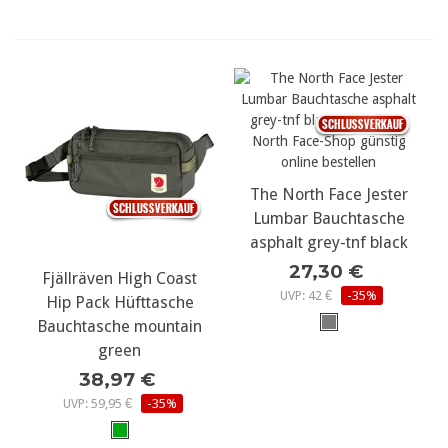
The North Face Jester
Lumbar Bauchtasche
asphalt grey-tnf black
27,30 €
Fjällräven High Coast
UVP: 42 €
-35%
Hip Pack Hüfttasche
Bauchtasche mountain
green
38,97 €
UVP: 59,95 €
-35%