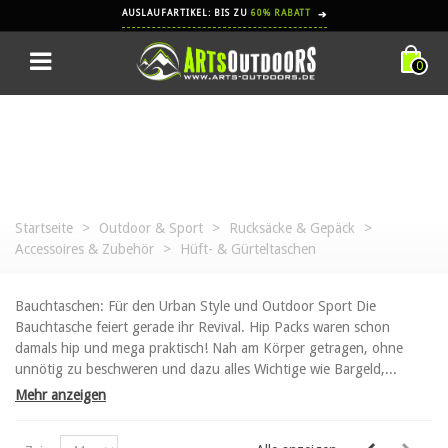
AUSLAUFARTIKEL: BIS ZU
60% RABATT
➔
0
Startseite
>
Outdoor & Sport
>
Rucksäcke & Gepäck
>
Accessoires & Zubehör
>
Hüft- & Gürteltaschen
Bauchtaschen: Für den Urban Style und Outdoor Sport Die
Bauchtasche feiert gerade ihr Revival. Hip Packs waren schon
damals hip und mega praktisch! Nah am Körper getragen, ohne
unnötig zu beschweren und dazu alles Wichtige wie Bargeld,...
Mehr anzeigen