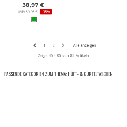
38,97 €
UVP: 59,95 €
-35%
1
2
Alle anzeigen
Zeige 45 - 85 von 85 Artikeln
PASSENDE KATEGORIEN ZUM THEMA: HÜFT- & GÜRTELTASCHEN
JACKEN
Pinewood | Mammut | The North Face | uvm.