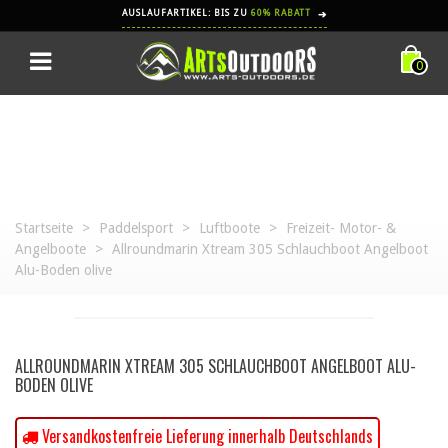
AUSLAUFARTIKEL: BIS ZU
60% RABATT
➔
0
Startseite
>
Paddelsport
>
Luftboote
>
Freizeit- Motor- &
Angelboote
>
Allroundmarin Xtream 305 Schlauchboot Angelboot
Alu-Boden olive
ALLROUNDMARIN XTREAM 305 SCHLAUCHBOOT ANGELBOOT ALU-
BODEN OLIVE
Versandkostenfreie Lieferung innerhalb Deutschlands