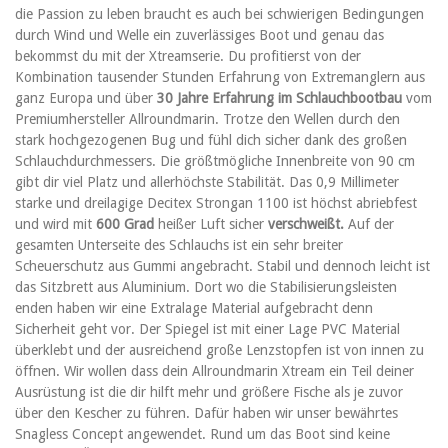
die Passion zu leben braucht es auch bei schwierigen Bedingungen
durch Wind und Welle ein zuverlässiges Boot und genau das
bekommst du mit der Xtreamserie. Du profitierst von der
Kombination tausender Stunden Erfahrung von Extremanglern aus
ganz Europa und über
30 Jahre Erfahrung im Schlauchbootbau
vom
Premiumhersteller Allroundmarin. Trotze den Wellen durch den
stark hochgezogenen Bug und fühl dich sicher dank des großen
Schlauchdurchmessers. Die größtmögliche Innenbreite von 90 cm
gibt dir viel Platz und allerhöchste Stabilität. Das 0,9 Millimeter
starke und dreilagige Decitex Strongan 1100 ist höchst abriebfest
und wird mit
600 Grad
heißer Luft sicher
verschweißt.
Auf der
gesamten Unterseite des Schlauchs ist ein sehr breiter
Scheuerschutz aus Gummi angebracht. Stabil und dennoch leicht ist
das Sitzbrett aus Aluminium. Dort wo die Stabilisierungsleisten
enden haben wir eine Extralage Material aufgebracht denn
Sicherheit geht vor. Der Spiegel ist mit einer Lage PVC Material
überklebt und der ausreichend große Lenzstopfen ist von innen zu
öffnen. Wir wollen dass dein Allroundmarin Xtream ein Teil deiner
Ausrüstung ist die dir hilft mehr und größere Fische als je zuvor
über den Kescher zu führen. Dafür haben wir unser bewährtes
Snagless Concept angewendet. Rund um das Boot sind keine