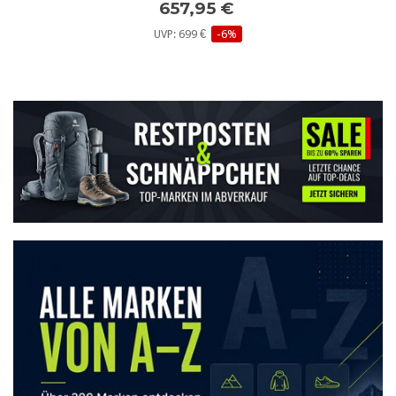
657,95 €
UVP: 699 €
-6%