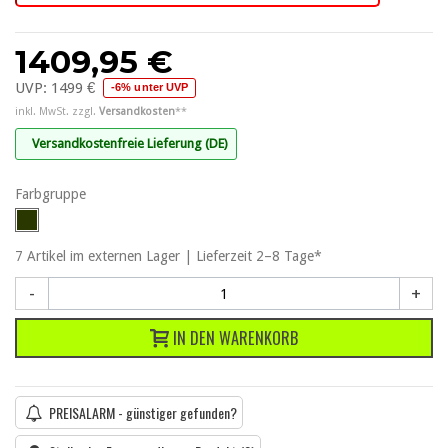
1409,95 €
UVP:
1499 €
-6% unter UVP
inkl. MwSt. zzgl.
Versandkosten
**
Versandkostenfreie Lieferung (DE)
Farbgruppe
7
Artikel
im externen Lager | Lieferzeit 2–8 Tage*
-
+
IN DEN WARENKORB
PREISALARM - günstiger gefunden?