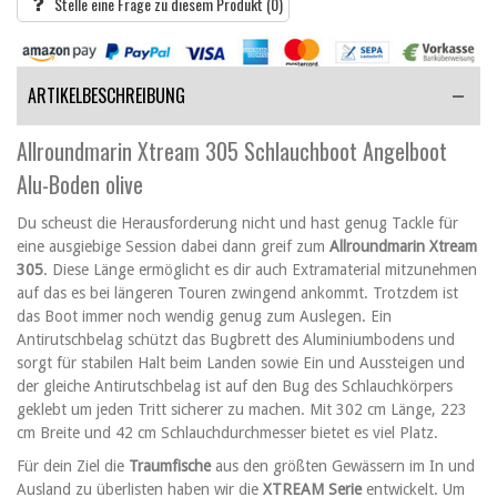
Stelle eine Frage zu diesem Produkt
(0)
ARTIKELBESCHREIBUNG
Allroundmarin Xtream 305 Schlauchboot Angelboot
Alu-Boden olive
Du scheust die Herausforderung nicht und hast genug Tackle für
eine ausgiebige Session dabei dann greif zum
Allroundmarin Xtream
305
. Diese Länge ermöglicht es dir auch Extramaterial mitzunehmen
auf das es bei längeren Touren zwingend ankommt. Trotzdem ist
das Boot immer noch wendig genug zum Auslegen. Ein
Antirutschbelag schützt das Bugbrett des Aluminiumbodens und
sorgt für stabilen Halt beim Landen sowie Ein und Aussteigen und
der gleiche Antirutschbelag ist auf den Bug des Schlauchkörpers
geklebt um jeden Tritt sicherer zu machen. Mit 302 cm Länge, 223
cm Breite und 42 cm Schlauchdurchmesser bietet es viel Platz.
Für dein Ziel die
Traumfische
aus den größten Gewässern im In und
Ausland zu überlisten haben wir die
XTREAM Serie
entwickelt. Um