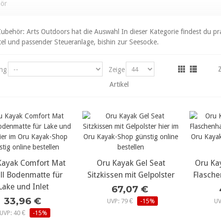
hör
Zubehör: Arts Outdoors hat die Auswahl In dieser Kategorie findest du pr
tel und passender Steueranlage, bishin zur Seesocke.
ung
Zeige
Artikel
Kayak Comfort Mat
ehr Details...
Oru Kayak Gel Seat
mehr Details...
Oru Ka
meh
ll Bodenmatte für
Sitzkissen mit Gelpolster
Flasche
Lake und Inlet
67,07 €
33,96 €
UVP: 79 €
-15%
UV
UVP: 40 €
-15%