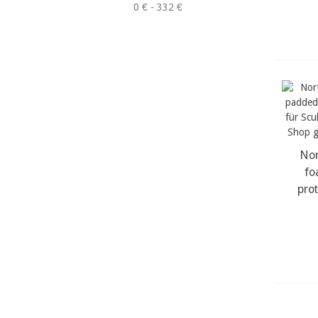
0 € - 332 €
Nor
m
fo
pro