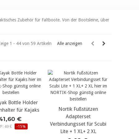
aktisches Zubehör für Faltboote. Von der Bootsleine, über
Zeige 1 - 44 von 59 Artikeln
Alle anzeigen
yak Bottle Holder
r Details...
Nortik Fußstützen
mehr Details...
nhalter für Kajaks
Adapterset
41,60 €
Verbindungsset für Scubi
P: 49 €
-15%
Lite + 1 XL+ 2 XL