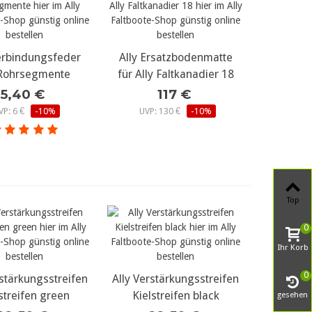
Verbindungsfeder
r Details...
Ally Ersatzbodenmatte
mehr Details...
 Rohrsegmente
für Ally Faltkanadier 18
5,40 €
117 €
VP: 6 €
-10%
UVP: 130 €
-10%
Top
0
Ihr Korb
0
rstärkungsstreifen
r Details...
Ally Verstärkungsstreifen
mehr Details...
streifen green
Kielstreifen black
gesehen