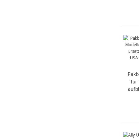
Pakbo
m
für
aufb