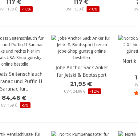
117 €
117 €
UVP: 130 €
-10%
UVP: 130 €
-10%
UV
Nortik
meh
Jobe Anchor Sack Anker
mehr Details...
ats Seitenschlauch
ehr Details...
für Jetski & Bootssport
aranac und Puffin II
21,95 €
UV
Saranac für...
UVP: 24,99 €
-12%
84,46 €
UVP: 89 €
-5%