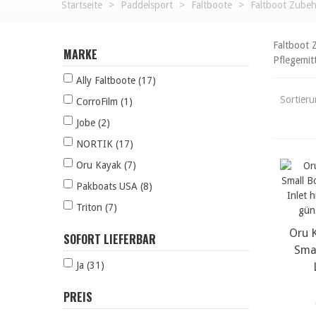
Startseite
>
Paddelsport
>
Faltboote
>
Faltboot Zube
Faltboot 
MARKE
Pflegemit
Ally Faltboote (17)
Sortier
CorroFilm (1)
Jobe (2)
NORTIK (17)
Oru Kayak (7)
Pakboats USA (8)
Triton (7)
Oru 
m
SOFORT LIEFERBAR
Sma
Ja (31)
PREIS