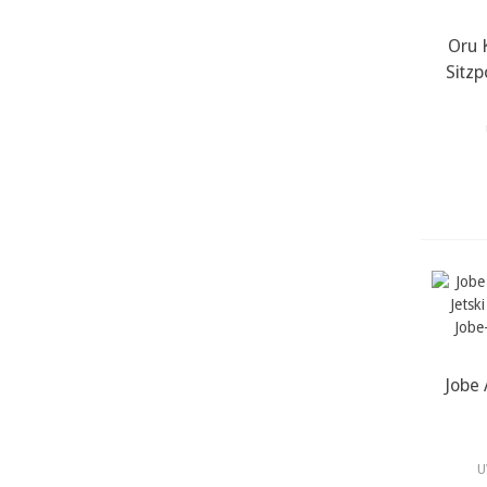
Oru 
m
Sitzp
Jobe
m
U