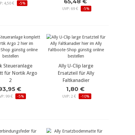
65,48 €
P: 4,50 €
-5%
UVP: 69 €
-5%
ik Steueranlage
r Details...
Ally U-Clip large
mehr Details...
t für Nortik Argo
Ersatzteil für Ally
2
Faltkanadier
93,95 €
1,80 €
VP: 99 €
-5%
UVP: 2 €
-10%