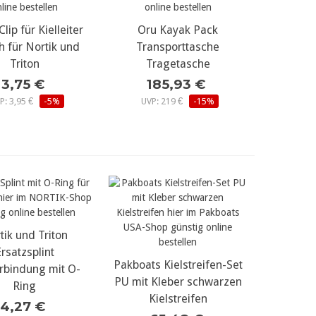
Clip für Kielleiter
r Details...
mehr Details...
Oru Kayak Pack
ch für Nortik und
Transporttasche
Triton
Tragetasche
3,75 €
185,93 €
P: 3,95 €
-5%
UVP: 219 €
-15%
tik und Triton
r Details...
rsatzsplint
Pakboats Kielstreifen-Set
mehr Details...
erbindung mit O-
PU mit Kleber schwarzen
Ring
Kielstreifen
4,27 €