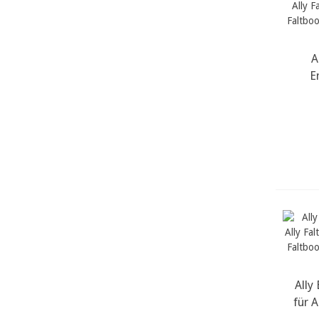
A
m
Er
Ally
m
für A