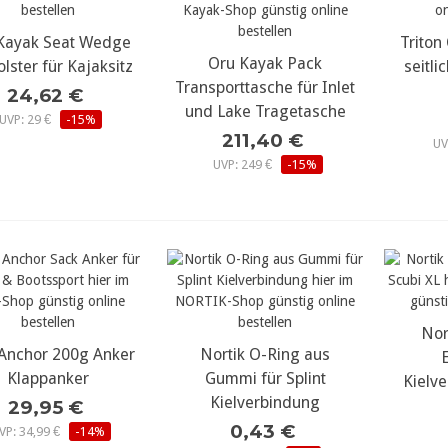
Kayak Seat Wedge
ehr Details...
Triton 
meh
mehr Details...
Oru Kayak Pack
olster für Kajaksitz
seitli
Transporttasche für Inlet
24,62 €
und Lake Tragetasche
UVP: 29 €
-15%
211,40 €
UV
UVP: 249 €
-15%
Nor
meh
 Anchor 200g Anker
ehr Details...
Nortik O-Ring aus
mehr Details...
E
Klappanker
Gummi für Splint
Kielv
Kielverbindung
29,95 €
0,43 €
VP: 34,99 €
-14%