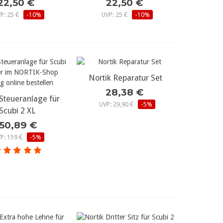
22,50 €
22,50 €
P: 25 €
-10%
UVP: 25 €
-10%
Nortik Reparatur Set
mehr Details...
28,38 €
 Steueranlage für
r Details...
UVP: 29,90 €
-5%
Scubi 2 XL
150,89 €
P: 159 €
-5%