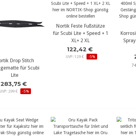
Nortik Feste Fußstütze
mehr Details...
meh
für Scubi Lite + Speed + 1
Korros
XL+ 2 XL
Spray
122,42 €
UVP: 129 €
-5%
rtik Drop Stitch
ehr Details...
74
egematte für Scubi
Lite
283,75 €
UVP: 299 €
-5%