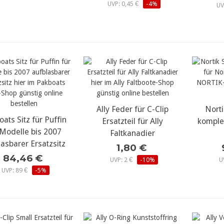
UVP: 0,45 €
-4%
UV
Ally Feder für C-Clip
mehr Details...
Nort
meh
ats Sitz für Puffin
ehr Details...
Ersatzteil für Ally
komplet
 Modelle bis 2007
Faltkanadier
lasbarer Ersatzsitz
1,80 €
84,46 €
UVP: 2 €
-10%
U
UVP: 89 €
-5%