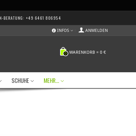
N-BERATUNG: +49 6461 806954
INFOS
ANMELDEN
WARENKORB
=
0 €
0
SCHUHE
MEHR...