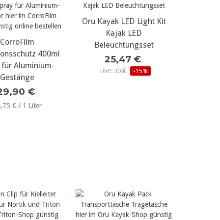
Oru Kayak LED Light Kit
mehr Details...
Kajak LED
r Details...
CorroFilm
Beleuchtungsset
ionsschutz 400ml
25,47 €
 für Aluminium-
UVP: 30 €
-15%
Gestänge
29,90 €
,75 € / 1 Liter