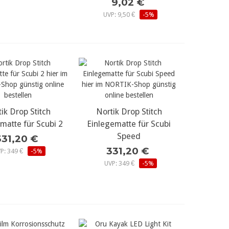
9,02 €
UVP: 9,50 €
-5%
ik Drop Stitch
r Details...
Nortik Drop Stitch
mehr Details...
matte für Scubi 2
Einlegematte für Scubi
Speed
331,20 €
331,20 €
P: 349 €
-5%
UVP: 349 €
-5%