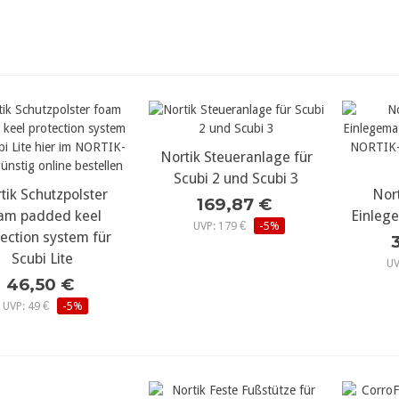
Nortik Steueranlage für
mehr Details...
Scubi 2 und Scubi 3
tik Schutzpolster
ehr Details...
Nort
meh
169,87 €
am padded keel
Einlege
UVP: 179 €
-5%
tection system für
Scubi Lite
UV
46,50 €
UVP: 49 €
-5%