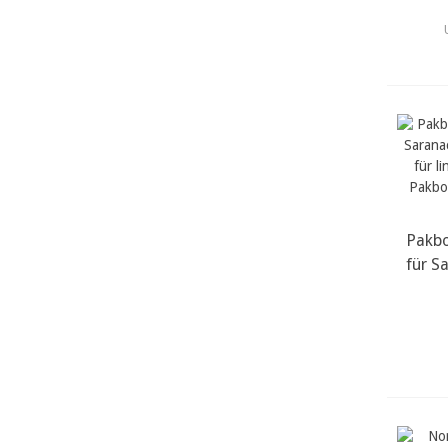
Pakbo
m
für S