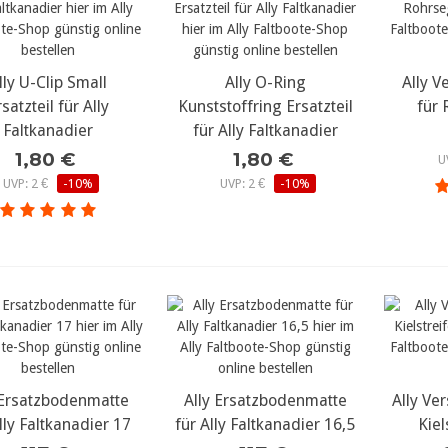
lly U-Clip Small
ehr Details...
mehr Details...
Ally O-Ring
Ally 
meh
satzteil für Ally
Kunststoffring Ersatzteil
für
Faltkanadier
für Ally Faltkanadier
1,80 €
1,80 €
U
UVP: 2 €
-10%
UVP: 2 €
-10%
 Ersatzbodenmatte
ehr Details...
Ally Ersatzbodenmatte
mehr Details...
Ally Ve
meh
lly Faltkanadier 17
für Ally Faltkanadier 16,5
Kiel