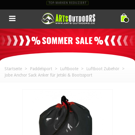
TOP-MARKEN REDUZIERT
0
Startseite
>
Paddelsport
>
Luftboote
>
Luftboot Zubehör
>
Jobe Anchor Sack Anker für Jetski & Bootssport