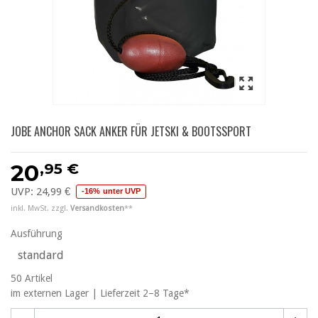
JOBE ANCHOR SACK ANKER FÜR JETSKI & BOOTSSPORT
,95 €
20
UVP:
24,99 €
-16% unter UVP
inkl. MwSt. zzgl.
Versandkosten
**
Ausführung
standard
50
Artikel
im externen Lager | Lieferzeit 2–8 Tage*