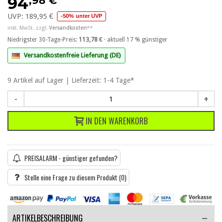
,98 €
94
UVP:
189,95 €
-50% unter UVP
inkl. MwSt. zzgl.
Versandkosten
**
Niedrigster 30-Tage-Preis:
113,78 €
· aktuell 17 % günstiger
Versandkostenfreie Lieferung (DE)
9
Artikel
auf Lager | Lieferzeit: 1-4 Tage*
-
+
IN DEN WARENKORB
PREISALARM - günstiger gefunden?
Stelle eine Frage zu diesem Produkt
(0)
ARTIKELBESCHREIBUNG