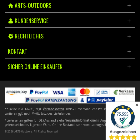
ARTS-OUTDOORS
KUNDENSERVICE
RECHTLICHES
KONTAKT
SICHER ONLINE EINKAUFEN
✕
**Preise inkl. MwSt., zzgl.
Versandkosten
. UVP = Unverbindliche Preisempfehlung. Preise
variieren ggf. nach MwSt.-Satz des Lieferlandes.
*Lieferzeiten gelten für DE (Ausland siehe
Versandinformationen
). Angebote gelten nur für
gekennzeichnete, lagernde Ware. Online-Bestand kann vom Ladengeschäft abweichen.
© 2026 ARTS-Outdoors. All Rights Reserved