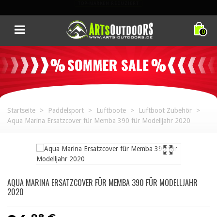
TOP-EQUIPMENT. TOP-PREISE. NUR FÜR KURZE ZEIT.
0
Startseite
>
Paddelsport
>
Luftboote
>
Luftboot Zubehör
>
Aqua Marina Ersatzcover für Memba 390 für Modelljahr 2020
AQUA MARINA ERSATZCOVER FÜR MEMBA 390 FÜR MODELLJAHR
2020