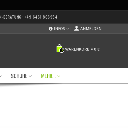
N-BERATUNG: +49 6461 806954
INFOS
ANMELDEN
WARENKORB
=
0 €
0
SCHUHE
MEHR...