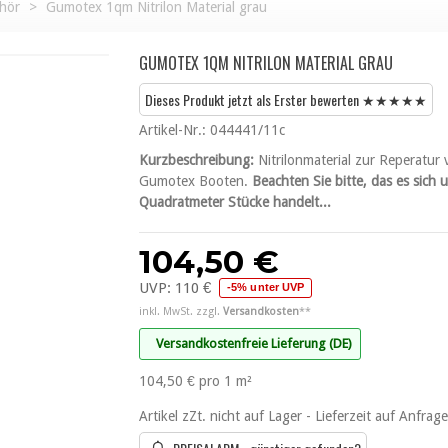
hör
>
Gumotex 1qm Nitrilon Material grau
GUMOTEX 1QM NITRILON MATERIAL GRAU
Dieses Produkt jetzt als Erster bewerten ★★★★★
Artikel-Nr.:
044441/11c
Kurzbeschreibung:
Nitrilonmaterial zur Reperatu
Gumotex Booten.
Beachten Sie bitte, das es sich
Quadratmeter Stücke handelt...
104,50 €
UVP:
110 €
-5% unter UVP
inkl. MwSt. zzgl.
Versandkosten
**
Versandkostenfreie Lieferung (DE)
104,50 €
pro 1 m²
Artikel zZt. nicht auf Lager - Lieferzeit auf Anfrage