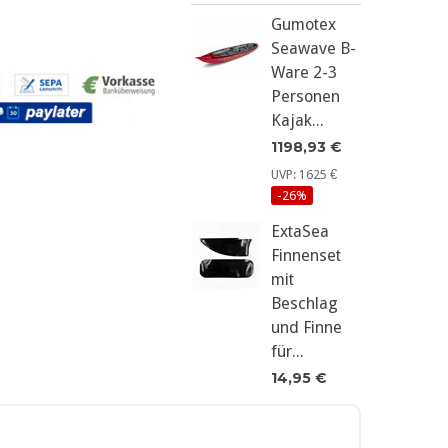
Gumotex
Seawave B-
Ware 2-3
Personen
Kajak...
1198,93 €
UVP: 1625 €
-26%
ExtaSea
Finnenset
mit
Beschlag
und Finne
für...
14,95 €