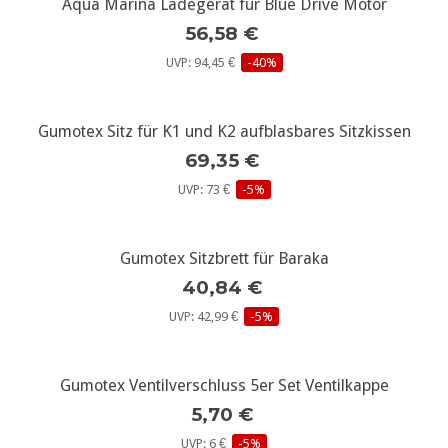
Aqua Marina Ladegerät für Blue Drive Motor
weitere Infos...
56,58 €
UVP: 94,45 €
-40%
Gumotex Sitz für K1 und K2 aufblasbares Sitzkissen
weitere Infos...
69,35 €
UVP: 73 €
-5%
Gumotex Sitzbrett für Baraka
weitere Infos...
40,84 €
UVP: 42,99 €
-5%
Gumotex Ventilverschluss 5er Set Ventilkappe
weitere Infos...
5,70 €
UVP: 6 €
-5%