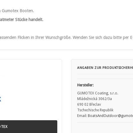
an Gumotex Booten.
ratmeter Stücke handelt.
assenden Flicken in Ihrer Wunschgröße. Wenden Sie sich dazu bitte per 
ANGABEN ZUR PRODUKTSICHERHE
Hersteller:
GUMOTEX Coating, s.r.o.
Mládežnická 3062/3a
690 02 Břeclav
Tschechische Republik
Email:
BoatsAndOutdoor@gumote
OTEX